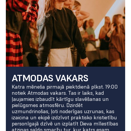
ATMODAS VAKARS
Katra mēneša pirmajā piektdienā plkst. 19:00
notiek Atmodas vakars. Tas ir laiks, kad
ļaujamies izbaudīt kārtīgu slavēšanas un
pielūgsmes atmosfēru. Dzirdēt
uzmundrinošas, ļoti noderīgas uzrunas, kas
izaicina un ekipē izdzīvot praktisko kristietību
personīgajā dzīvē un izplatīt Dieva mīlestības
atziņas saldo smaržu tur, kur katrs esam