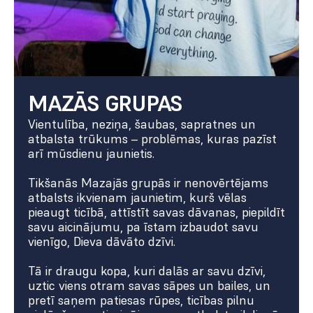
MAZĀS GRUPAS
Vientulība, neziņa, šaubas, sapratnes un
atbalsta trūkums – problēmas, kuras pazīst
arī mūsdienu jaunietis.
Tikšanās Mazajās grupās ir nenovērtējams
atbalsts ikvienam jaunietim, kurš vēlas
pieaugt ticībā, attīstīt savas dāvanas, piepildīt
savu aicinājumu, pa īstam izbaudot savu
vienīgo, Dieva dāvāto dzīvi.
Tā ir draugu kopa, kuri dalās ar savu dzīvi,
uztic viens otram savas sāpes un bailes, un
pretī saņem patiesas rūpes, ticības pilnu