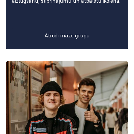
aizlūgšanu, stiprinājumu un atbalstu ikdienā.
Atrodi mazo grupu