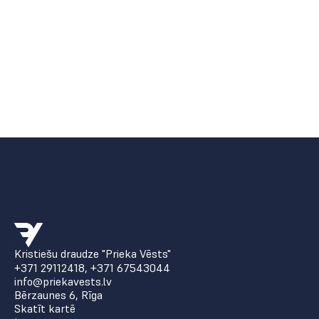
Kristiešu draudze "Prieka Vēsts"
+371 29112418
,
+371 67543044
info@priekavests.lv
Bērzaunes 6, Rīga
Skatīt kartē