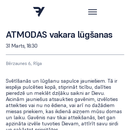
ATMODAS vakara lūgšanas
31 Marts, 18:30
Bērzaunes 6, Rīga
Svētīšanās un lūgšanu sapulce jauniešiem. Tā ir
iespēja pulcēties kopā, stiprināt ticību, dalīties
pieredzē un meklēt dziļāku saikni ar Dievu.
Aicinām jauniešus atsaukties gavēnim, izvēloties
atteikties vai nu no ēdiena, vai arī no dažādiem
miesas priekiem, kas ikdienā aizņem mūsu domas
un laiku. Gavēnis nav tikai atteikšanās, bet gan
apzināta izvēle tuvoties Dievam, attīrīt savu sirdi
un sakārtot prioritātes.