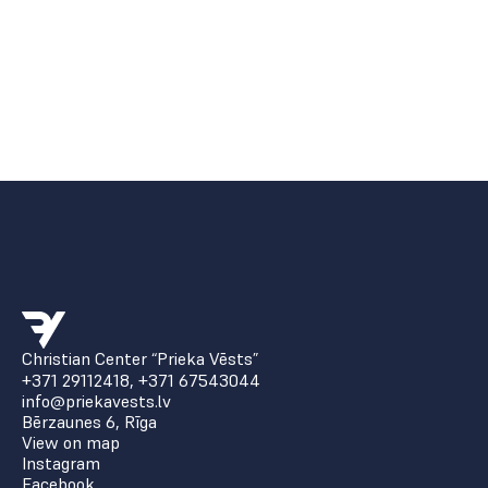
Christian Center “Prieka Vēsts”
+371 29112418
,
+371 67543044
info@priekavests.lv
Bērzaunes 6, Rīga
View on map
Instagram
Facebook