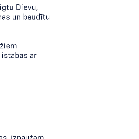
ūgtu Dievu,
nas un baudītu
džiem
istabas ar
as, izpaužam