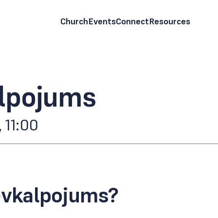
Church
Events
Connect
Resources
lpojums
 11:00
ievkalpojums?