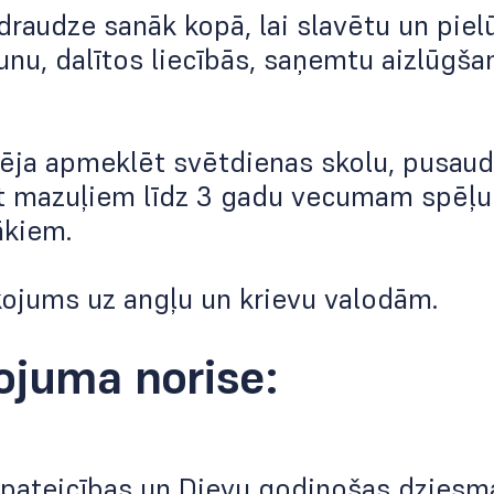
 draudze sanāk kopā, lai slavētu un piel
unu, dalītos liecībās, saņemtu aizlūgša
pēja apmeklēt svētdienas skolu, pusau
t mazuļiem līdz 3 gadu vecumam spēļu 
ākiem.
kojums uz angļu un krievu valodām.
ojuma norise:
 pateicības un Dievu godinošas dziesm