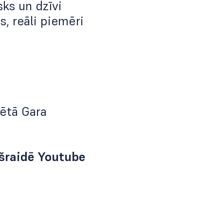
ks un dzīvi
s, reāli piemēri
vētā Gara
ešraidē
Youtube