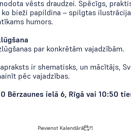
nodota vēsts draudzei. Spēcīgs, praktis
ko bieži papildina – spilgtas ilustrācija
atīkams humors.
zlūgšana
zlūgšanas par konkrētām vajadzībām.
apraksts ir shematisks, un mācītājs, S
mainīt pēc vajadzības.
0 Bērzaunes ielā 6, Rīgā vai 10:50 ti
Pievienot Kalendārā