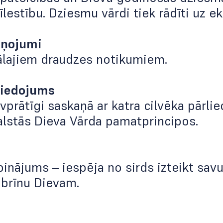
estību. Dziesmu vārdi tiek rādīti uz e
iņojumi
ālajiem draudzes notikumiem.
ziedojums
īvprātīgi saskaņā ar katra cilvēka pārlie
alstās Dieva Vārda pamatprincipos.
inājums – iespēja no sirds izteikt savu
pbrīnu Dievam.