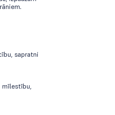
krāniem.
cību, sapratni
 mīlestību,