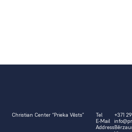
Christian Center “Prieka Vēsts”
Tel
+371 29
E-Mail
info@pr
Address
Bērzaun