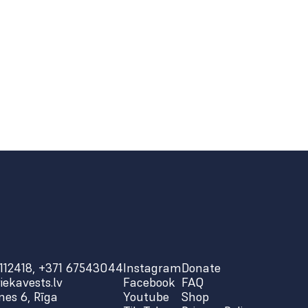
112418
,
+371 67543044
Instagram
Donate
iekavests.lv
Facebook
FAQ
es 6, Rīga
Youtube
Shop