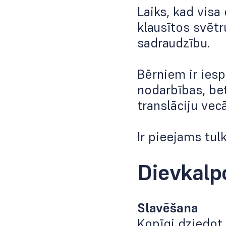
Laiks, kad visa
klausītos svētr
sadraudzību.
Bērniem ir ies
nodarbības, be
translāciju vec
Ir pieejams tul
Dievkalp
Slavēšana
Kopīgi dziedot