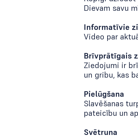
Dievam savu mīl
Informatīvie z
Video par aktu
Brīvprātīgais 
Ziedojumi ir br
un gribu, kas b
Pielūgšana
Slavēšanas turp
pateicību un a
Svētruna