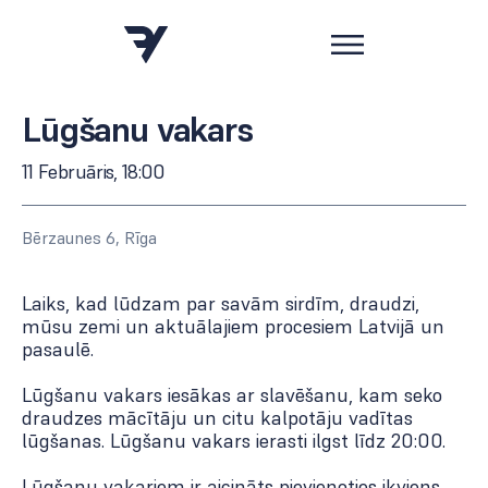
Lūgšanu vakars
11 Februāris, 18:00
Bērzaunes 6, Rīga
Laiks, kad lūdzam par savām sirdīm, draudzi,
mūsu zemi un aktuālajiem procesiem Latvijā un
pasaulē.
Lūgšanu vakars iesākas ar slavēšanu, kam seko
draudzes mācītāju un citu kalpotāju vadītas
lūgšanas. Lūgšanu vakars ierasti ilgst līdz 20:00.
Lūgšanu vakariem ir aicināts pievienoties ikviens