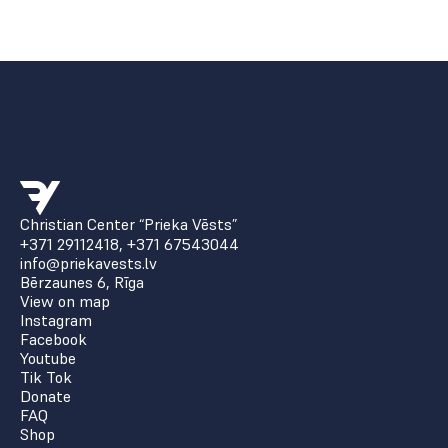
Christian Center “Prieka Vēsts”
+371 29112418
,
+371 67543044
info@priekavests.lv
Bērzaunes 6, Rīga
View on map
Instagram
Facebook
Youtube
Tik Tok
Donate
FAQ
Shop