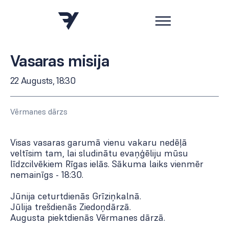
Vasaras misija
22 Augusts, 18:30
Vērmanes dārzs
Visas vasaras garumā vienu vakaru nedēļā
veltīsim tam, lai sludinātu evaņģēliju mūsu
līdzcilvēkiem Rīgas ielās. Sākuma laiks vienmēr
nemainīgs - 18:30.
Jūnija ceturtdienās Grīziņkalnā.
Jūlija trešdienās Ziedoņdārzā.
Augusta piektdienās Vērmanes dārzā.