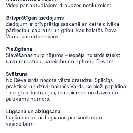
Video par aktuālajiem draudzes notikumiem.
Brīvprātīgais ziedojums
Ziedojumi ir brīvprātīgi saskaņā ar katra cilvēka
pārliecību, sapratni un gribu, kas balstās Dieva
Vārda pamatprincipos.
Pielūgšana
Slavēšanas turpinājums – iespēja no sirds izteikt
savu mīlestību, pateicību un apbrīnu Dievam.
Svētruna
No Dieva sirds nodota vēsts draudzei. Spēcīgs,
praktisks un dzīvi mainošs Vārds, ko bieži papildina
– spilgtas ilustrācijas, reāli piemēri no dzīves un
patīkams humors.
Lūgšana un aizlūgšana
Lūgšanas un aizlūgšanas par konkrētām
vajadzībām.