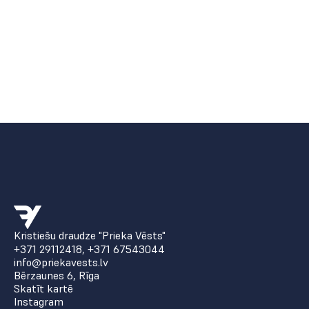
Kristiešu draudze "Prieka Vēsts"
+371 29112418
,
+371 67543044
info@priekavests.lv
Bērzaunes 6, Rīga
Skatīt kartē
Instagram