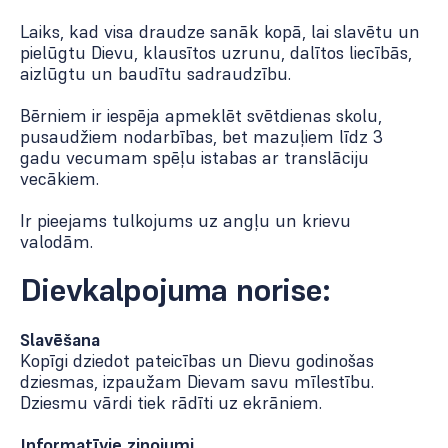
Laiks, kad visa draudze sanāk kopā, lai slavētu un
pielūgtu Dievu, klausītos uzrunu, dalītos liecībās,
aizlūgtu un baudītu sadraudzību.
Bērniem ir iespēja apmeklēt svētdienas skolu,
pusaudžiem nodarbības, bet mazuļiem līdz 3
gadu vecumam spēļu istabas ar translāciju
vecākiem.
Ir pieejams tulkojums uz angļu un krievu
valodām.
Dievkalpojuma norise:
Slavēšana
Kopīgi dziedot pateicības un Dievu godinošas
dziesmas, izpaužam Dievam savu mīlestību.
Dziesmu vārdi tiek rādīti uz ekrāniem.
Informatīvie ziņojumi