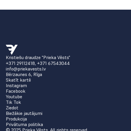
Kristiešu draudze "Prieka Vēsts"
+371 29112418
,
+371 67543044
info@priekavests.lv
Bērzaunes 6, Rīga
Skatīt kartē
Instagram
Facebook
Youtube
Tik Tok
Ziedot
Biežākie jautājumi
Produkcija
Privātuma politika
© 2025 Prieka Vēsts. All rights reserved.