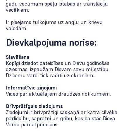
gadu vecumam spēļu istabas ar translāciju
vecākiem.
Ir pieejams tulkojums uz angļu un krievu
valodām.
Dievkalpojuma norise:
Slavēšana
Kopīgi dziedot pateicības un Dievu godinošas
dziesmas, izpaužam Dievam savu mīlestību.
Dziesmu vārdi tiek rādīti uz ekrāniem.
Informatīvie ziņojumi
Video par aktuālajiem draudzes notikumiem.
Brīvprātīgais ziedojums
Ziedojumi ir brīvprātīgi saskaņā ar katra cilvēka
pārliecību, sapratni un gribu, kas balstās Dieva
Vārda pamatprincipos.