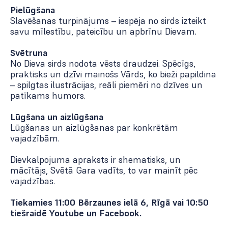
Pielūgšana
Slavēšanas turpinājums – iespēja no sirds izteikt
savu mīlestību, pateicību un apbrīnu Dievam.
Svētruna
No Dieva sirds nodota vēsts draudzei. Spēcīgs,
praktisks un dzīvi mainošs Vārds, ko bieži papildina
– spilgtas ilustrācijas, reāli piemēri no dzīves un
patīkams humors.
Lūgšana un aizlūgšana
Lūgšanas un aizlūgšanas par konkrētām
vajadzībām.
Dievkalpojuma apraksts ir shematisks, un
mācītājs, Svētā Gara vadīts, to var mainīt pēc
vajadzības.
Tiekamies 11:00 Bērzaunes ielā 6, Rīgā vai 10:50
tiešraidē
Youtube
un
Facebook
.