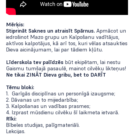
Mērķis:
Stiprināt Saknes un atraisīt Spārnus.
Apmācot un
iedrošinot Mazo grupu un Kalpošanu vadītājus,
aktīvos kalpotājus, kā arī tos, kuri vēlas atsaukties
Dieva aicinājumam, lai par tādiem kļūtu.
Līderskola tev palīdzēs
būt ekipētam, lai nestu
Gaismu tumšajā pasaulē, mainot cilvēku likteņus!
Ne tikai ZINĀT Dieva gribu, bet to DARĪT
Tēmu bloki:
1. Garīgās disciplīnas un personīgā izaugsme;
2. Dāvanas un to mijiedarbība;
3. Kalpošanas un vadības prasmes;
4. Izprast mūsdienu cilvēku šī laikmeta ietvarā.
Rīki:
Bībeles studijas, palīgmateriāli.
Lekcijas.