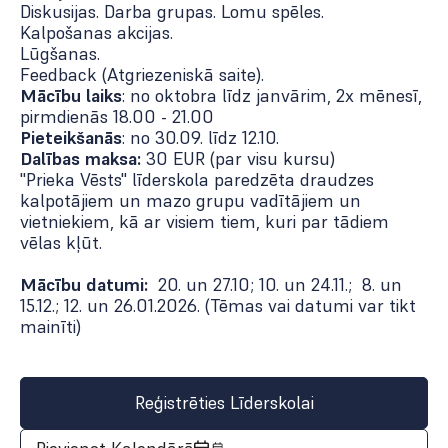
Diskusijas. Darba grupas. Lomu spēles.
Kalpošanas akcijas.
Lūgšanas.
Feedback (Atgriezeniskā saite).
Mācību laiks
: no oktobra līdz janvārim
,
2x mēnesī,
pirmdienās 18.00 - 21.00
Pieteikšanās
: no 30.09. līdz 12.10.
Dalības maksa:
30 EUR
(par visu kursu)
"Prieka Vēsts" līderskola paredzēta draudzes
kalpotājiem un mazo grupu vadītājiem un
vietniekiem, kā ar visiem tiem, kuri par tādiem
vēlas kļūt.
Mācību datumi:
20. un 27.10; 10. un 24.11.; 8. un
15.12.; 12. un 26.01.2026. (Tēmas vai datumi var tikt
mainīti)
Reģistrēties Līderskolai