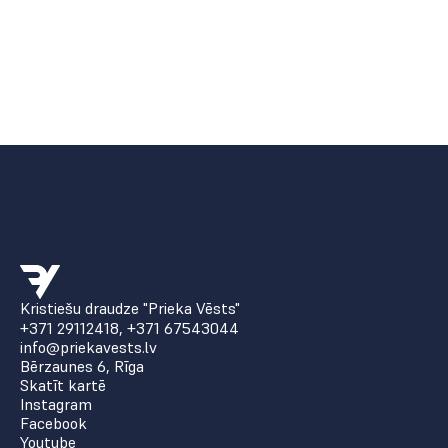
Kristiešu draudze "Prieka Vēsts"
+371 29112418
,
+371 67543044
info@priekavests.lv
Bērzaunes 6, Rīga
Skatīt kartē
Instagram
Facebook
Youtube