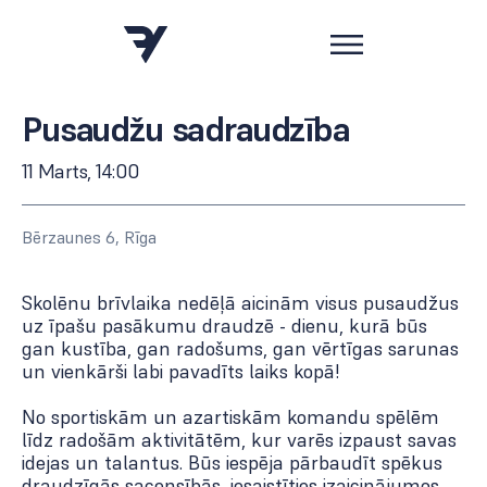
Pusaudžu sadraudzība
11 Marts, 14:00
Bērzaunes 6, Rīga
Skolēnu brīvlaika nedēļā aicinām visus pusaudžus
uz īpašu pasākumu draudzē - dienu, kurā būs
gan kustība, gan radošums, gan vērtīgas sarunas
un vienkārši labi pavadīts laiks kopā!
No sportiskām un azartiskām komandu spēlēm
līdz radošām aktivitātēm, kur varēs izpaust savas
idejas un talantus. Būs iespēja pārbaudīt spēkus
draudzīgās sacensībās, iesaistīties izaicinājumos