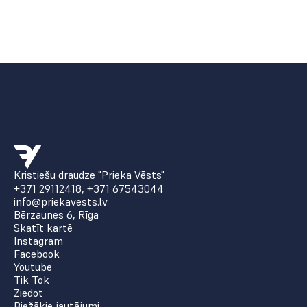
Kristiešu draudze "Prieka Vēsts"
+371 29112418
,
+371 67543044
info@priekavests.lv
Bērzaunes 6, Rīga
Skatīt kartē
Instagram
Facebook
Youtube
Tik Tok
Ziedot
Biežākie jautājumi