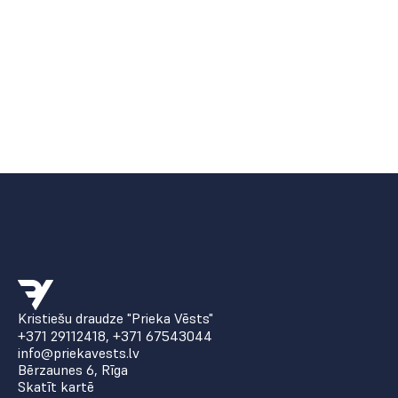
Kristiešu draudze "Prieka Vēsts"
+371 29112418
,
+371 67543044
info@priekavests.lv
Bērzaunes 6, Rīga
Skatīt kartē