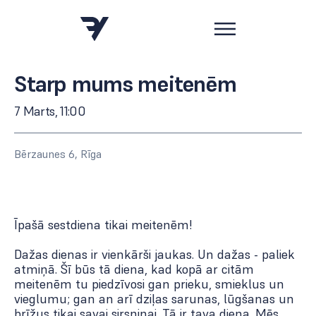
Starp mums meitenēm
7 Marts, 11:00
Bērzaunes 6, Rīga
Īpašā sestdiena tikai meitenēm!
Dažas dienas ir vienkārši jaukas. Un dažas - paliek
atmiņā. Šī būs tā diena, kad kopā ar citām
meitenēm tu piedzīvosi gan prieku, smieklus un
vieglumu; gan an arī dziļas sarunas, lūgšanas un
brīžus tikai savai sirsniņai. Tā ir tava diena. Mēs