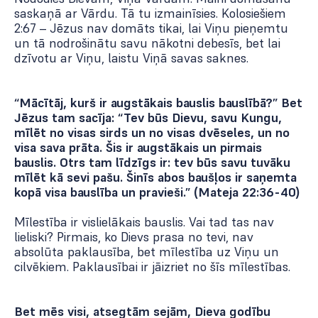
saskaņā ar Vārdu. Tā tu izmainīsies. Kolosiešiem
2:6­7 – Jēzus nav domāts tikai, lai Viņu pieņemtu
un tā nodrošinātu savu nākotni debesīs, bet lai
dzīvotu ar Viņu, laistu Viņā savas saknes.
“Mācītāj, kurš ir augstākais bauslis bauslībā?” Bet
Jēzus tam sacīja: “Tev būs Dievu, savu Kungu,
mīlēt no visas sirds un no visas dvēseles, un no
visa sava prāta. Šis ir augstākais un pirmais
bauslis. Otrs tam līdzīgs ir: tev būs savu tuvāku
mīlēt kā sevi pašu. Šinīs abos baušļos ir saņemta
kopā visa bauslība un pravieši.” (Mateja 22:36­-40)
Mīlestība ir vislielākais bauslis. Vai tad tas nav
lieliski? Pirmais, ko Dievs prasa no tevi, nav
absolūta paklausība, bet mīlestība uz Viņu un
cilvēkiem. Paklausībai ir jāizriet no šīs mīlestības.
Bet mēs visi, atsegtām sejām, Dieva godību