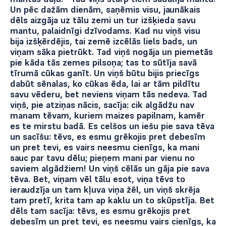
Un pēc dažām dienām, saņēmis visu, jaunākais
dēls aizgāja uz tālu zemi un tur izšķieda savu
mantu, palaidnīgi dzīvodams. Kad nu viņš visu
bija izšķērdējis, tai zemē izcēlās liels bads, un
viņam sāka pietrūkt. Tad viņš nogāja un piemetās
pie kāda tās zemes pilsoņa; tas to sūtīja savā
tīrumā cūkas ganīt. Un viņš būtu bijis priecīgs
dabūt sēnalas, ko cūkas ēda, lai ar tām pildītu
savu vēderu, bet neviens viņam tās nedeva. Tad
viņš, pie atziņas nācis, sacīja: cik algādžu nav
manam tēvam, kuriem maizes papilnam, kamēr
es te mirstu badā. Es celšos un iešu pie sava tēva
un sacīšu: tēvs, es esmu grēkojis pret debesīm
un pret tevi, es vairs neesmu cienīgs, ka mani
sauc par tavu dēlu; pieņem mani par vienu no
saviem algādžiem! Un viņš cēlās un gāja pie sava
tēva. Bet, viņam vēl tālu esot, viņa tēvs to
ieraudzīja un tam kļuva viņa žēl, un viņš skrēja
tam pretī, krita tam ap kaklu un to skūpstīja. Bet
dēls tam sacīja: tēvs, es esmu grēkojis pret
debesīm un pret tevi, es neesmu vairs cienīgs, ka