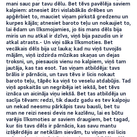
mani sauc par tavu dēlu. Bet tēvs pavēlēja saviem
kalpiem: atnesiet ātri vislabākās drēbes un
apģērbiet to, mauciet viņam pirkstā gredzenu un
kurpes kājās; atnesiet baroto teļu un nokaujiet to,
lai ēdam un līksmojamies, jo šis mans dēls bija
miris un nu atkal ir dzīvs, viņš bija pazudis un ir
atkal atrasts.- Un viņi sāka līksmoties. Bet
vecākais dēls bija uz lauka; kad nu viņš tuvojās
mājām, viņš izdzirda mūzikas skaņas un dejas
troksni, un, piesaucis vienu no kalpiem, viņš tam
jautāja, kas tas esot. Tas viņam atbildēja: tavs
brālis ir pārnācis, un tavs tēvs ir licis nokaut
baroto teļu, tāpēc ka viņš to veselu atdabūjis. Tad
viņš apskaitās un negribēja iet iekšā, bet tēvs
iznāca un aicināja viņu iekšā. Bet tas atbildēja un
sacīja tēvam: redzi, tik daudz gadu es tev kalpoju
un nekad neesmu pārkāpis tavu bausli, bet tu
man ne reizi neesi devis ne kazlēnu, lai es būtu
varējis līksmoties ar saviem draugiem, bet tagad,
kur šis tavs dēls ir pārnācis, kas savu mantu
izšķērdējis ar netiklām sievām, tu viņam esi licis