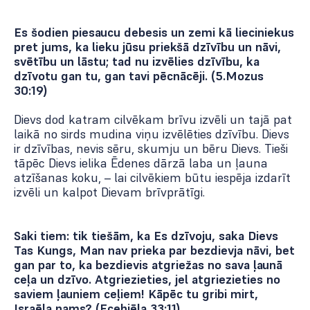
Es šodien piesaucu debesis un zemi kā lieciniekus
pret jums, ka lieku jūsu priekšā dzīvību un nāvi,
svētību un lāstu; tad nu izvēlies dzīvību, ka
dzīvotu gan tu, gan tavi pēcnācēji. (5.Mozus
30:19)
Dievs dod katram cilvēkam brīvu izvēli un tajā pat
laikā no sirds mudina viņu izvēlēties dzīvību. Dievs
ir dzīvības, nevis sēru, skumju un bēru Dievs. Tieši
tāpēc Dievs ielika Ēdenes dārzā laba un ļauna
atzīšanas koku, – lai cilvēkiem būtu iespēja izdarīt
izvēli un kalpot Dievam brīvprātīgi.
Saki tiem: tik tiešām, ka Es dzīvoju, saka Dievs
Tas Kungs, Man nav prieka par bezdievja nāvi, bet
gan par to, ka bezdievis atgriežas no sava ļaunā
ceļa un dzīvo. Atgriezieties, jel atgriezieties no
saviem ļauniem ceļiem! Kāpēc tu gribi mirt,
Israēla nams? (Ecehiēla 33:11)