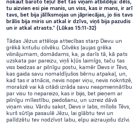
nokaut baroto teļu! Bet tas viņam atbildēja: dēls,
tu aizvien esi pie manis, un viss, kas ir mans, ir arī
tavs, bet bija jālīksmojas un jāpriecājas, jo šis tavs
brālis bija miris un atkal ir dzīvs, viņš bija pazudis
un ir atkal atrasts.” (Lūkas 15:11-­32)
Tādas Jēzus attēloja attiecības starp Dievu un
grēkā kritušu cilvēku. Cilvēks ļaujas grēka
vilinājumam, domādams, ka, ja darīs tā, kā pats
uzskata par pareizu, viņš kļūs laimīgs, taču tas
viss beidzas ar pilnīgu postu, kamēr Dievs ir Tēvs,
kas gaida savu nomaldījušos bērnu atpakaļ, un,
kad tas ir atnācis, nevis noper viņu, nevis nokritizē,
moralizē vai kā citādi izrāda savu neapmierinātību
par visu to nepareizo, kas ir bijis, bet pieņem ar
pilnīgu mīlestību, piedošanu, un uzreiz dāvā
viņam visu. Vārdu sakot, Dievs ir labs, mīlošs Tēvs,
kurš sūtīja pasaulē Jēzu, lai glābtu tevi un
palīdzētu tev nodzīvot labu, elpu aizraujošu dzīvi.