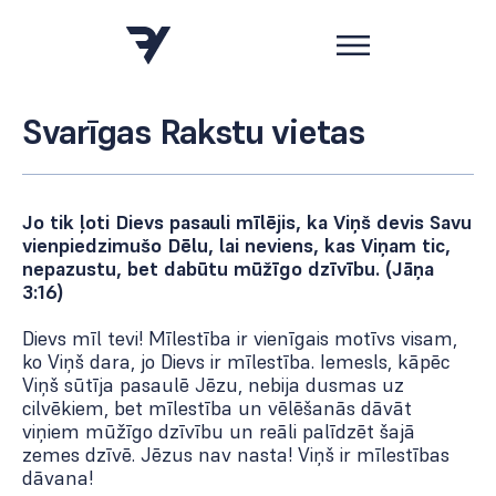
Svarīgas Rakstu vietas
Jo tik ļoti Dievs pasauli mīlējis, ka Viņš devis Savu
vienpiedzimušo Dēlu, lai neviens, kas Viņam tic,
nepazustu, bet dabūtu mūžīgo dzīvību. (Jāņa
3:16)
Dievs mīl tevi! Mīlestība ir vienīgais motīvs visam,
ko Viņš dara, jo Dievs ir mīlestība. Iemesls, kāpēc
Viņš sūtīja pasaulē Jēzu, nebija dusmas uz
cilvēkiem, bet mīlestība un vēlēšanās dāvāt
viņiem mūžīgo dzīvību un reāli palīdzēt šajā
zemes dzīvē. Jēzus nav nasta! Viņš ir mīlestības
dāvana!