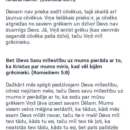
Dievam nav prieka sodīt cilvēkus, tajā skaitā arī
ļaunus cilvēkus. Viņa lielākais prieks ir, ja cilvēks
atgriežas no saviem grēkiem un dzīvo! Dievs nav
dusmīgs Dievs. Jā, Viņš ienīst grēku (kas vienmēr
sagandē cilvēka paša dzīvi), taču Viņš mīl
grēcinieku.
Bet Dievs Savu mīlestību uz mums pierāda ar to,
ka Kristus par mums miris, kad vēl bijām
grēcinieki. (Romiešiem 5:8)
Dažkārt mēs spilgti piedzīvojam Dieva mīlestību,
citreiz nejūtam neko, taču Dievs savu mīlestību uz
mums ir pierādījis ar to, ka sodu par mūsu
grēkiem Viņš ļāva izciest savam Dēlam. Mums
visiem velns mēģina iestāstīt, ka tādus, kādi mēs
esam Dievs mīlēt nevar, taču tie ir meli! Dievs mīl
tevi tādu, kāds tu esi, taču mīl tevi tik ļoti, ka
neatstās tevi tādu, kāds tu esi, bet pats palīdzēs