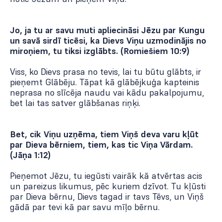
Jo, ja tu ar savu muti apliecināsi Jēzu par Kungu
un savā sirdī ticēsi, ka Dievs Viņu uzmodinājis no
miroņiem, tu tiksi izglābts. (Romiešiem 10:9)
Viss, ko Dievs prasa no tevis, lai tu būtu glābts, ir
pieņemt Glābēju. Tāpat kā glābējkuģa kapteinis
neprasa no slīcēja naudu vai kādu pakalpojumu,
bet lai tas satver glābšanas riņķi.
Bet, cik Viņu uzņēma, tiem Viņš deva varu kļūt
par Dieva bērniem, tiem, kas tic Viņa Vārdam.
(Jāņa 1:12)
Pieņemot Jēzu, tu iegūsti vairāk kā atvērtas acis
un pareizus likumus, pēc kuriem dzīvot. Tu kļūsti
par Dieva bērnu, Dievs tagad ir tavs Tēvs, un Viņš
gādā par tevi kā par savu mīļo bērnu.