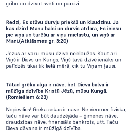
gribu un dzīvot svēti un pareizi.
Redzi, Es stāvu durvju priekšā un klaudzinu. Ja
kas dzird Manu balsi un durvis atdara, Es ieiešu
pie viņa un turēšu ar viņu mielastu, un viņš ar
Mani.(Atklāsmes gr. 3:20)
Jēzus ar varu mūsu dzīvē neielaužas. Kaut arī
Viņš ir Dievs un Kungs, Viņš tavā dzīvē ienāks un
palīdzēs tikai tik lielā mērā, cik tu Viņam ļausi.
Tātad grēka alga ir nāve, bet Dieva balva ir
mūžīga dzīvība Kristū Jēzū, mūsu Kungā.
(Romiešiem 6:23)
Nepievilies! Grēka sekas ir nāve. Ne vienmēr fiziskā,
taču nāve var būt daudzējāda – ģimenes nāve,
draudzības nāve, finansiāls bankrots, utt. Taču
Dieva dāvana ir mūžīgā dzīvība.