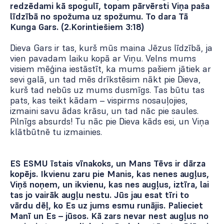
redzēdami kā spogulī, topam pārvērsti Viņa paša
līdzībā no spožuma uz spožumu. To dara Tā
Kunga Gars. (2.Korintiešiem 3:18)
Dieva Gars ir tas, kurš mūs maina Jēzus līdzībā, ja
vien pavadam laiku kopā ar Viņu. Velns mums
visiem mēģina iestāstīt, ka mums pašiem jātiek ar
sevi galā, un tad mēs drīkstēsim nākt pie Dieva,
kurš tad nebūs uz mums dusmīgs. Tas būtu tas
pats, kas teikt kādam – vispirms nosauļojies,
izmaini savu ādas krāsu, un tad nāc pie saules.
Pilnīgs absurds! Tu nāc pie Dieva kāds esi, un Viņa
klātbūtnē tu izmainies.
ES ESMU īstais vīnakoks, un Mans Tēvs ir dārza
kopējs. Ikvienu zaru pie Manis, kas nenes augļus,
Viņš noņem, un ikvienu, kas nes augļus, iztīra, lai
tas jo vairāk augļu nestu. Jūs jau esat tīri to
vārdu dēļ, ko Es uz jums esmu runājis. Palieciet
Manī un Es – jūsos. Kā zars nevar nest augļus no