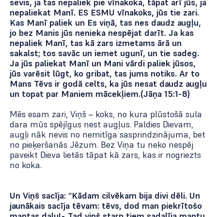
sevis, ja tas nepaliek pie vīnakoka, tāpat arī jūs, ja
nepaliekat Manī. ES ESMU vīnakoks, jūs tie zari.
Kas Manī paliek un Es viņā, tas nes daudz augļu,
jo bez Manis jūs nenieka nespējat darīt. Ja kas
nepaliek Manī, tas kā zars izmetams ārā un
sakalst; tos savāc un iemet ugunī, un tie sadeg.
Ja jūs paliekat Manī un Mani vārdi paliek jūsos,
jūs varēsit lūgt, ko gribat, tas jums notiks. Ar to
Mans Tēvs ir godā celts, ka jūs nesat daudz augļu
un topat par Maniem mācekļiem.(Jāņa 15:1-8)
Mēs esam zari, Viņš – koks, no kura plūstošā sula
dara mūs spējīgus nest augļus. Paldies Dievam,
augļi nāk nevis no nemitīga sasprindzinājuma, bet
no pieķeršanās Jēzum. Bez Viņa tu neko nespēj
paveikt Dieva lietās tāpat kā zars, kas ir nogriezts
no koka.
Un Viņš sacīja: “Kādam cilvēkam bija divi dēli. Un
jaunākais sacīja tēvam: tēvs, dod man piekrītošo
mantas daļu!- Tad viņš starp tiem sadalīja mantu.