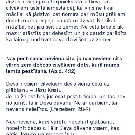
Jēzus ir vienīgais starpnieks starp Dievu un
cilvēkiem tieši tā iemesla dēļ, ka Viņš ne tikai
mācīja, kā jādzīvo, bet nomira par mūsu grēkiem,
dodot mums iespēju pa īstam dzīvot. Ne tikai
mūžībā, bet jau šeit uz zemes. Ne velti Bībelē tik
maz ir stāstīts par debesīm un tik daudz parādīts,
kā laimīgi nodzīvot savu dzīvi šeit uz zemes.
Nav pestīšanas nevienā citā; jo nav neviens cits
vārds zem debess cilvēkiem dots, kurā mums
lemta pestīšana. (Ap.d. 4:12)
Dievs ir visiem cilvēkiem devis vienu ceļu uz
glābšanu – Jēzu Kristu.
Jo no žēlastības jūs esat pestīti ticībā, un tas nav
no jums, tā ir Dieva dāvana. Ne ar darbiem, lai
neviens nelielītos. (Efeziešiem 2:8-­9)
Nav neviena, kurš varētu nopelnīt glābšanu,
nopelnīt debesis. Tā ir Dieva dāvana visiem, kas
notic Jēzum un pieņem Viņu.