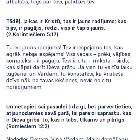
atbalstīs, lūgs par tevi, palīdzēs tev.
Tādēļ, ja kas ir Kristū, tas ir jauns radījums; kas
bijis, ir pagājis, redzi, viss ir tapis jauns.
(2.Korintiešiem 5:17)
Tu esi jauns radījums! Tev ir iespējams tas, kas
agrāk nebija iespējams! Viss vecais – grēki, vājības,
kompleksi – ir pagājis. Tevī ir cita – mīksta – sirds,
kas slāpst darīt Dieva prātu. Ja vien tu veltīsi laiku
lūgšanai un Vārdam, tu konstatēsi, ka kristieša
dzīve nāk no tavas iekšienes, nevis no citu
norādījumiem.
Un netopiet šai pasaulei līdzīgi, bet pārvērtieties,
atjaunodamies savā garā, lai pareizi saprastu, kas
ir Dieva griba: to, kas ir labs, tīkams un pilnīgs.
(Romiešiem 12:2)
Nododies Dievam, Viņa Vārdam. Maini domāšanu