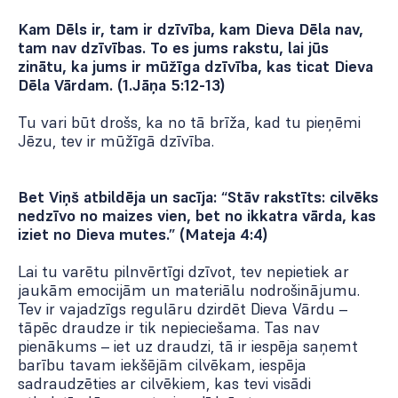
Kam Dēls ir, tam ir dzīvība, kam Dieva Dēla nav,
tam nav dzīvības. To es jums rakstu, lai jūs
zinātu, ka jums ir mūžīga dzīvība, kas ticat Dieva
Dēla Vārdam. (1.Jāņa 5:12­-13)
Tu vari būt drošs, ka no tā brīža, kad tu pieņēmi
Jēzu, tev ir mūžīgā dzīvība.
Bet Viņš atbildēja un sacīja: “Stāv rakstīts: cilvēks
nedzīvo no maizes vien, bet no ikkatra vārda, kas
iziet no Dieva mutes.” (Mateja 4:4)
Lai tu varētu pilnvērtīgi dzīvot, tev nepietiek ar
jaukām emocijām un materiālu nodrošinājumu.
Tev ir vajadzīgs regulāru dzirdēt Dieva Vārdu –
tāpēc draudze ir tik nepieciešama. Tas nav
pienākums – iet uz draudzi, tā ir iespēja saņemt
barību tavam iekšējām cilvēkam, iespēja
sadraudzēties ar cilvēkiem, kas tevi visādi