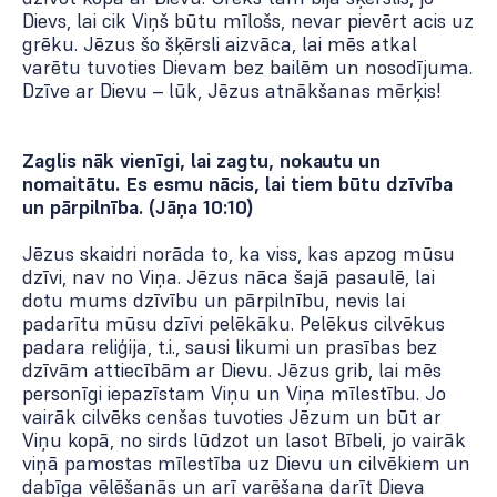
Dievs, lai cik Viņš būtu mīlošs, nevar pievērt acis uz
grēku. Jēzus šo šķērsli aizvāca, lai mēs atkal
varētu tuvoties Dievam bez bailēm un nosodījuma.
Dzīve ar Dievu – lūk, Jēzus atnākšanas mērķis!
Zaglis nāk vienīgi, lai zagtu, nokautu un
nomaitātu. Es esmu nācis, lai tiem būtu dzīvība
un pārpilnība. (Jāņa 10:10)
Jēzus skaidri norāda to, ka viss, kas apzog mūsu
dzīvi, nav no Viņa. Jēzus nāca šajā pasaulē, lai
dotu mums dzīvību un pārpilnību, nevis lai
padarītu mūsu dzīvi pelēkāku. Pelēkus cilvēkus
padara reliģija, t.i., sausi likumi un prasības bez
dzīvām attiecībām ar Dievu. Jēzus grib, lai mēs
personīgi iepazīstam Viņu un Viņa mīlestību. Jo
vairāk cilvēks cenšas tuvoties Jēzum un būt ar
Viņu kopā, no sirds lūdzot un lasot Bībeli, jo vairāk
viņā pamostas mīlestība uz Dievu un cilvēkiem un
dabīga vēlēšanās un arī varēšana darīt Dieva