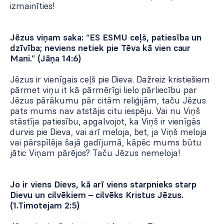
izmainīties!
Jēzus viņam saka: “ES ESMU ceļš, patiesība un
dzīvība; neviens netiek pie Tēva kā vien caur
Mani.” (Jāņa 14:6)
Jēzus ir vienīgais ceļš pie Dieva. Dažreiz kristiešiem
pārmet viņu it kā pārmērīgi lielo pārliecību par
Jēzus pārākumu pār citām reliģijām, taču Jēzus
pats mums nav atstājis citu iespēju. Vai nu Viņš
stāstīja patiesību, apgalvojot, ka Viņš ir vienīgās
durvis pie Dieva, vai arī meloja, bet, ja Viņš meloja
vai pārspīlēja šajā gadījumā, kāpēc mums būtu
jātic Viņam pārējos? Taču Jēzus nemeloja!
Jo ir viens Dievs, kā arī viens starpnieks starp
Dievu un cilvēkiem – cilvēks Kristus Jēzus.
(1.Timotejam 2:5)