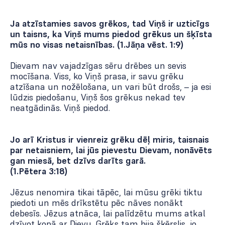
Ja atzīstamies savos grēkos, tad Viņš ir uzticīgs
un taisns, ka Viņš mums piedod grēkus un šķīsta
mūs no visas netaisnības. (1.Jāņa vēst. 1:9)
Dievam nav vajadzīgas sēru drēbes un sevis
mocīšana. Viss, ko Viņš prasa, ir savu grēku
atzīšana un nožēlošana, un vari būt drošs, – ja esi
lūdzis piedošanu, Viņš šos grēkus nekad tev
neatgādinās. Viņš piedod.
Jo arī Kristus ir vienreiz grēku dēļ miris, taisnais
par netaisniem, lai jūs pievestu Dievam, nonāvēts
gan miesā, bet dzīvs darīts garā.
(1.Pētera 3:18)
Jēzus nenomira tikai tāpēc, lai mūsu grēki tiktu
piedoti un mēs drīkstētu pēc nāves nonākt
debesīs. Jēzus atnāca, lai palīdzētu mums atkal
dzīvot kopā ar Dievu. Grēks tam bija šķērslis, jo