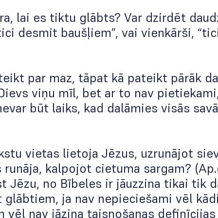
ra, lai es tiktu glābts? Var dzirdēt daud
tici desmit baušļiem”, vai vienkārši, “tic
teikt par maz, tāpat kā pateikt pārāk da
Dievs viņu mīl, bet ar to nav pietiekami,
 nevar būt laiks, kad dalāmies visās savā
stu vietas lietoja Jēzus, uzrunājot siev
ls runāja, kalpojot cietuma sargam? (Ap.d
t Jēzu, no Bībeles ir jāuzzina tikai tik d
t glābtiem, ja nav nepieciešami vēl kād
 vēl nav jāzina taisnošanas definīcija