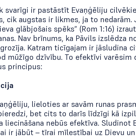
ik svarīgi ir pastāstīt Evaņģēliju cilvē
s, cik augstas ir likmes, ja to nedarām. 
Dieva glābjošais spēks” (Rom 1:16) izrau
nas. Nav brīnums, ka Pāvils izslēdza n
agrozīja. Katram ticīgajam ir jāsludina 
od mūžīgo dzīvību. To efektīvi varēsim d
s principus:
cija
vaņģēliju, lieloties ar savām runas pra
ieredzi, bet cits to darīs līdzīgi kā iz
a liecināšana nebūs efektīva. Sludinot 
i ir jābūt – tīrai mīlestībai uz Dievu un