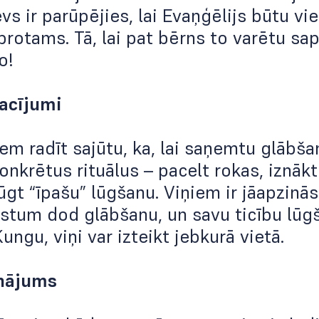
vs ir parūpējies, lai Evaņģēlijs būtu vi
rotams. Tā, lai pat bērns to varētu sap
o!
acījumi
em radīt sajūtu, ka, lai saņemtu glābša
konkrētus rituālus – pacelt rokas, iznākt
ūgt “īpašu” lūgšanu. Viņiem ir jāapzinās,
stum dod glābšanu, un savu ticību lūgš
ungu, viņi var izteikt jebkurā vietā.
inājums