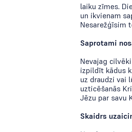
laiku zīmes. Die
un ikvienam sap
Nesarežģīsim t
Saprotami nos
Nevajag cilvēki
izpildīt kādus 
uz draudzi vai l
uzticēšanās Kri
Jēzu par savu K
Skaidrs uzaic