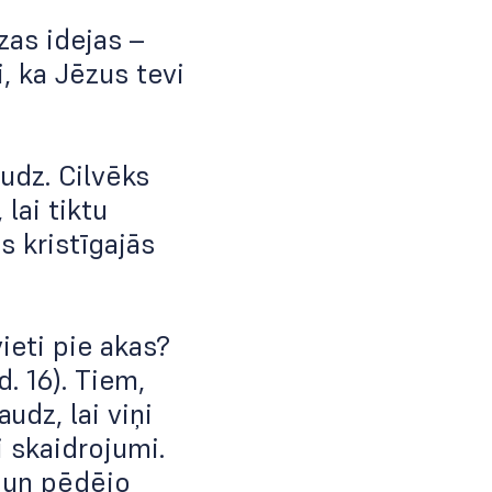
zas idejas –
i, ka Jēzus tevi
udz. Cilvēks
 lai tiktu
s kristīgajās
ieti pie akas?
. 16). Tiem,
audz, lai viņi
i skaidrojumi.
s un pēdējo