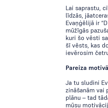
Lai saprastu, c
līdzās, jāatcera
Evaņģēlijā ir “
mūžīgās pazuša
kuri šo vēsti s
šī vēsts, kas d
ievērosim četru
Pareiza motivā
Ja tu sludini E
zināšanām vai p
plānu – tad tād
mūsu motivācija