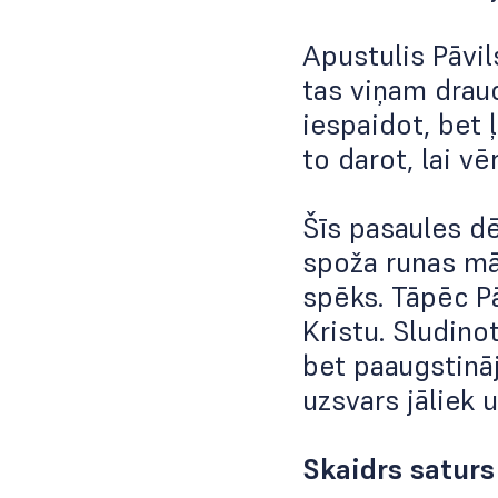
Apustulis Pāvil
tas viņam drau
iespaidot, bet 
to darot, lai vē
Šīs pasaules d
spoža runas māk
spēks. Tāpēc P
Kristu. Sludino
bet paaugstināj
uzsvars jāliek u
Skaidrs saturs