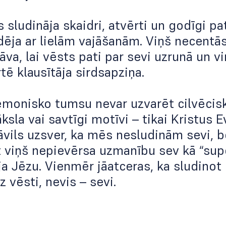
s sludināja skaidri, atvērti un godīgi pa
dēja ar lielām vajāšanām. Viņš necentā
ļāva, lai vēsts pati par sevi uzrunā un 
rtē klausītāja sirdsapziņa.
ēmonisko tumsu nevar uzvarēt cilvēcisk
sla vai savtīgi motīvi – tikai Kristus E
āvils uzsver, ka mēs nesludinām sevi, 
t viņš nepievērsa uzmanību sev kā “sup
a Jēzu. Vienmēr jāatceras, ka sludinot
z vēsti, nevis – sevi.