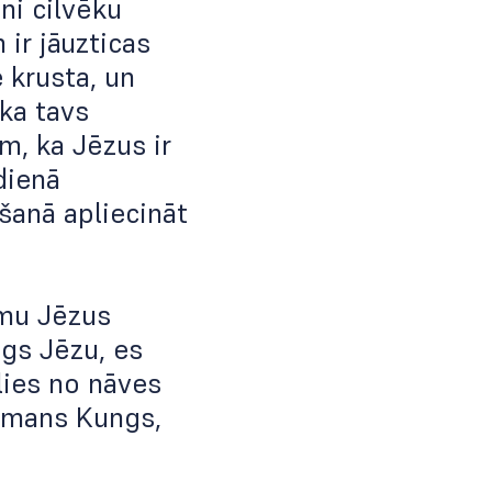
ni cilvēku
 ir jāuzticas
 krusta, un
 ka tavs
m, ka Jēzus ir
dienā
gšanā apliecināt
ņemu Jēzus
ngs Jēzu, es
lies no nāves
r mans Kungs,