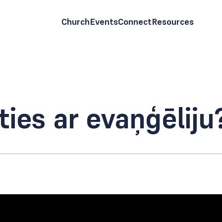
Church
Events
Connect
Resources
ties ar evaņģēliju