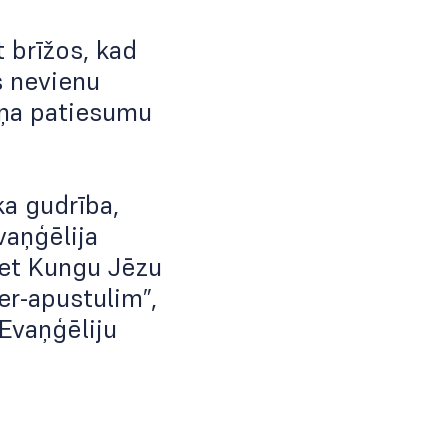
t brīžos, kad
s nevienu
viņa patiesumu
a gudrība,
vaņģēlija
bet Kungu Jēzu
er-apustulim”,
 Evaņģēliju