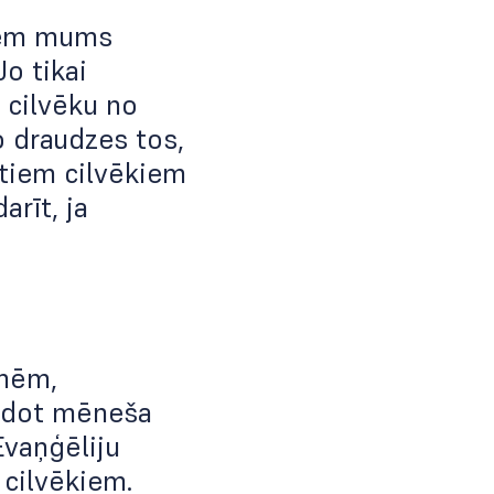
kiem mums
Jo tikai
t cilvēku no
o draudzes tos,
citiem cilvēkiem
arīt, ja
smēm,
pildot mēneša
Evaņģēliju
 cilvēkiem.