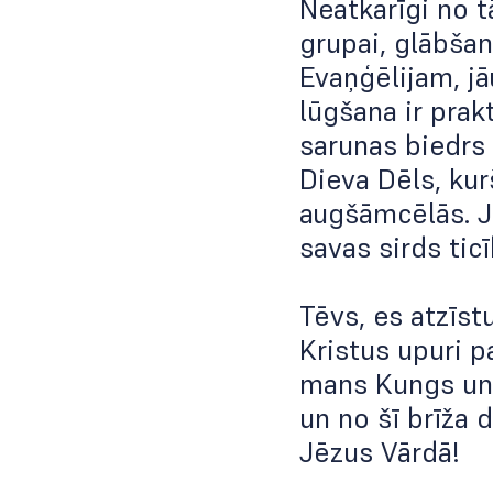
Neatkarīgi no t
grupai, glābšan
Evaņģēlijam, jā
lūgšana ir prak
sarunas biedrs 
Dieva Dēls, ku
augšāmcēlās. Ja
savas sirds ticī
Tēvs, es atzīst
Kristus upuri p
mans Kungs un 
un no šī brīža 
Jēzus Vārdā!