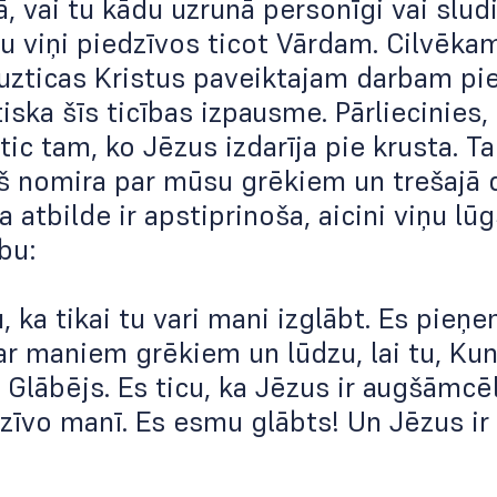
ā, vai tu kādu uzrunā personīgi vai sludi
u viņi piedzīvos ticot Vārdam. Cilvēkam
uzticas Kristus paveiktajam darbam pie
tiska šīs ticības izpausme. Pārliecinies,
tic tam, ko Jēzus izdarīja pie krusta. Ta
rš nomira par mūsu grēkiem un trešajā 
 atbilde ir apstiprinoša, aicini viņu lū
bu:
u, ka tikai tu vari mani izglābt. Es pie
ar maniem grēkiem un lūdzu, lai tu, Ku
Glābējs. Es ticu, ka Jēzus ir augšāmcē
dzīvo manī. Es esmu glābts! Un Jēzus i