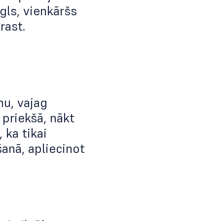
egls, vienkāršs
rast.
nu, vajag
 priekšā, nākt
 ka tikai
anā, apliecinot