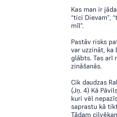
Kas man ir jāda
“tici Dievam”, “
mīl”.
Pastāv risks pa
var uzzināt, ka 
glābts. Tas arī
zināšanās.
Cik daudzas Rak
(Jņ. 4) Kā Pāvi
kuri vēl nepazīs
saprastu kā tik
Tādam cilvēkam