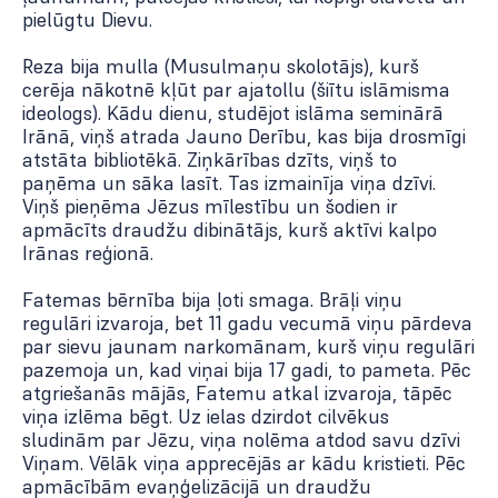
pielūgtu Dievu.
Reza bija mulla (Musulmaņu skolotājs), kurš
cerēja nākotnē kļūt par ajatollu (šiītu islāmisma
ideologs). Kādu dienu, studējot islāma seminārā
Irānā, viņš atrada Jauno Derību, kas bija drosmīgi
atstāta bibliotēkā. Ziņkārības dzīts, viņš to
paņēma un sāka lasīt. Tas izmainīja viņa dzīvi.
Viņš pieņēma Jēzus mīlestību un šodien ir
apmācīts draudžu dibinātājs, kurš aktīvi kalpo
Irānas reģionā.
Fatemas bērnība bija ļoti smaga. Brāļi viņu
regulāri izvaroja, bet 11 gadu vecumā viņu pārdeva
par sievu jaunam narkomānam, kurš viņu regulāri
pazemoja un, kad viņai bija 17 gadi, to pameta. Pēc
atgriešanās mājās, Fatemu atkal izvaroja, tāpēc
viņa izlēma bēgt. Uz ielas dzirdot cilvēkus
sludinām par Jēzu, viņa nolēma atdod savu dzīvi
Viņam. Vēlāk viņa apprecējās ar kādu kristieti. Pēc
apmācībām evaņģelizācijā un draudžu