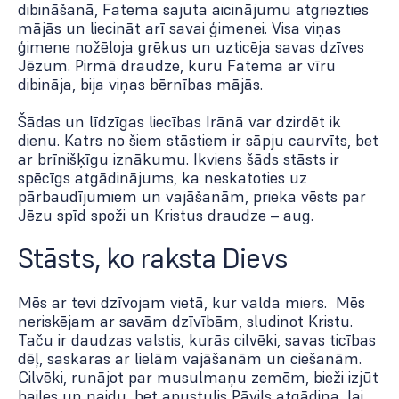
dibināšanā, Fatema sajuta aicinājumu atgriezties
mājās un liecināt arī savai ģimenei. Visa viņas
ģimene nožēloja grēkus un uzticēja savas dzīves
Jēzum. Pirmā draudze, kuru Fatema ar vīru
dibināja, bija viņas bērnības mājās.
Šādas un līdzīgas liecības Irānā var dzirdēt ik
dienu. Katrs no šiem stāstiem ir sāpju caurvīts, bet
ar brīnišķīgu iznākumu. Ikviens šāds stāsts ir
spēcīgs atgādinājums, ka neskatoties uz
pārbaudījumiem un vajāšanām, prieka vēsts par
Jēzu spīd spoži un Kristus draudze – aug.
Stāsts, ko raksta Dievs
Mēs ar tevi dzīvojam vietā, kur valda miers. Mēs
neriskējam ar savām dzīvībām, sludinot Kristu.
Taču ir daudzas valstis, kurās cilvēki, savas ticības
dēļ, saskaras ar lielām vajāšanām un ciešanām.
Cilvēki, runājot par musulmaņu zemēm, bieži izjūt
bailes un naidu, bet apustulis Pāvils atgādina, lai