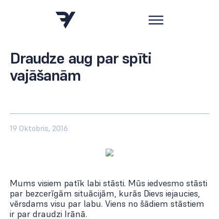
Draudze aug par spīti
vajāšanām
19 Oktobris, 2016
Mums visiem patīk labi stāsti. Mūs iedvesmo stāsti
par bezcerīgām situācijām, kurās Dievs iejaucies,
vērsdams visu par labu. Viens no šādiem stāstiem
ir par draudzi Irānā.