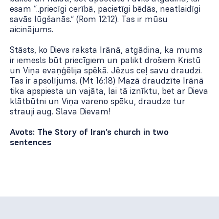
esam “..priecīgi cerībā, pacietīgi bēdās, neatlaidīgi
savās lūgšanās.“ (Rom 12:12). Tas ir mūsu
aicinājums.
Stāsts, ko Dievs raksta Irānā, atgādina, ka mums
ir iemesls būt priecīgiem un palikt drošiem Kristū
un Viņa evaņģēlija spēkā. Jēzus ceļ savu draudzi.
Tas ir apsolījums. (Mt 16:18) Mazā draudzīte Irānā
tika apspiesta un vajāta, lai tā iznīktu, bet ar Dieva
klātbūtni un Viņa vareno spēku, draudze tur
strauji aug. Slava Dievam!
Avots:
The Story of Iran’s church in two
sentences