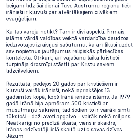
beigām līdz šai dienai Tuvo Austrumu reģionā tieši
irānieši ir kļuvuši par atvērtākajiem cilvēkiem
evaņģēlijam.
Kā tas varēja notikt? Tam ir divi aspekti. Pirmais,
islāma vārdā valdības veiktā vardarbība daudzos
iedzīvotājos izraisījusi sašutumu, kā arī likusi uzdot
sev nopietnus jautājumus reliģiskās pārliecības
kontekstā. Otrkārt, arī vajāšanu laikā kristieši
turpināja drosmīgi stāstīt par Kristu saviem
līdzcilvēkiem.
Rezultātā, pēdējos 20 gados par kristiešiem ir
kļuvuši vairāk irānieši, nekā iepriekšējos 13
gadsimtos kopā, kopš Irānā ienāca islāms. Ja 1979.
gadā Irānā bija apmēram 500 kristieši ar
musulmaņu saknēm, tad šodien to ir vairāki simti
tūkstoši – daži avoti apgalvo – vairāk nekā miljons.
Neatkarīgi no precīzā skaita, viens ir skaidrs,
Irānas iedzīvotāji lielā skaitā uztic savas dzīves
Jēzum.