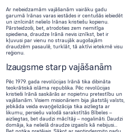
Ar nebeidzamām vajāšanām vairāku gadu
garumā Irānas varas iestādes ir centušās iebiedēt
un iznīcināt nelielo Irānas kristiešu kopienu.
Pārsteidzoši, bet, atrodoties zem nemitīga
spiediena, draudze Irānā nevis iznīkst, bet ir
kļuvusi par vienu no straujāk augošajām
draudzēm pasaulē, turklāt, tā aktīvi ietekmē visu
reģionu.
Izaugsme starp vajāšanām
Pēc 1979. gada revolūcijas Irānā tika dibināta
teokrātiskā islāma republika. Pēc revolūcijas
kristieši Irānā saskārās ar nopietnu pretestību un
vajāšanām. Visiem misionāriem bija jāatstāj valsts,
jebkāda veida evaņģelizācija tika aizliegta ar
likumu, persiešu valodā sarakstītās Bībeles –
aizliegtas, bet daudzi mācītāji – nogalināti. Daudzi
domāja, ka nelielā draudze izgaisīs kā nebijusi…
Bet notika pretējais. Sākot ar septiņdesmito gadu