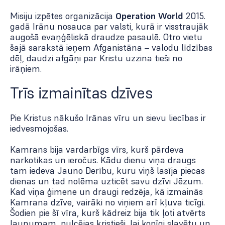
Misiju izpētes organizācija
Operation World
2015.
gadā Irānu nosauca par valsti, kurā ir visstraujāk
augošā evaņģēliskā draudze pasaulē. Otro vietu
šajā sarakstā ieņem Afganistāna – valodu līdzības
dēļ, daudzi afgāņi par Kristu uzzina tieši no
irāņiem.
Trīs izmainītas dzīves
Pie Kristus nākušo Irānas vīru un sievu liecības ir
iedvesmojošas.
Kamrans bija vardarbīgs vīrs, kurš pārdeva
narkotikas un ieročus. Kādu dienu viņa draugs
tam iedeva Jauno Derību, kuru viņš lasīja piecas
dienas un tad nolēma uzticēt savu dzīvi Jēzum.
Kad viņa ģimene un draugi redzēja, kā izmainās
Kamrana dzīve, vairāki no viņiem arī kļuva ticīgi.
Šodien pie šī vīra, kurš kādreiz bija tik ļoti atvērts
ļaunumam, pulcējas kristieši, lai kopīgi slavētu un