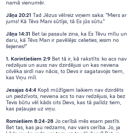
namā vienumēr.
Jāņa 20:21
Tad Jēzus vēlreiz viņiem saka: "Miers ar
jums! Kā Tēvs Mani sūtījis, tā Es jūs sūtu."
Jāņa 14:31
Bet lai pasaule zina, ka Es Tēvu mīlu un
daru, kā Tēvs Man ir pavēlējis: celieties, iesim no
šejienes!"
1. Korintiešiem 2:9
Bet tā ir, kā rakstīts: ko acs nav
redzējusi un auss nav dzirdējusi un kas neviena
cilvēka sirdī nav nācis, to Dievs ir sagatavojis tiem,
kas Viņu mīl.
Jesajas 64:4
Kopš mūžīgiem laikiem nav dzirdēts
un piedzīvots, neviena acs to nav redzējusi, ka bez
Tevis būtu vēl kāds cits Dievs, kas tā palīdz tiem,
kas paļaujas uz viņu.
Romiešiem 8:24-28
Jo cerībā mēs esam pestīti.
Bet tas, kas jau redzams, nav vairs cerība. Jo, ja