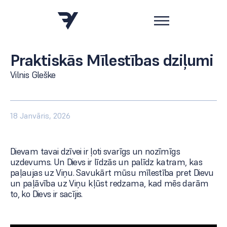
Praktiskās Mīlestības dziļumi
Vilnis Gleške
18 Janvāris, 2026
Dievam tavai dzīvei ir ļoti svarīgs un nozīmīgs
uzdevums. Un Dievs ir līdzās un palīdz katram, kas
paļaujas uz Viņu. Savukārt mūsu mīlestība pret Dievu
un paļāvība uz Viņu kļūst redzama, kad mēs darām
to, ko Dievs ir sacījis.