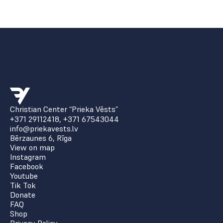
Christian Center “Prieka Vēsts”
+371 29112418
,
+371 67543044
info@priekavests.lv
Bērzaunes 6, Rīga
View on map
Instagram
Facebook
Youtube
Tik Tok
Donate
FAQ
Shop