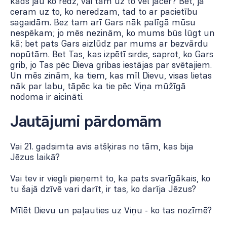
kāds jau ko redz, vai tam uz to vēl jācer? Bet, ja
ceram uz to, ko neredzam, tad to ar pacietību
sagaidām. Bez tam arī Gars nāk palīgā mūsu
nespēkam; jo mēs nezinām, ko mums būs lūgt un
kā; bet pats Gars aizlūdz par mums ar bezvārdu
nopūtām. Bet Tas, kas izpētī sirdis, saprot, ko Gars
grib, jo Tas pēc Dieva gribas iestājas par svētajiem.
Un mēs zinām, ka tiem, kas mīl Dievu, visas lietas
nāk par labu, tāpēc ka tie pēc Viņa mūžīgā
nodoma ir aicināti.
Jautājumi pārdomām
Vai 21. gadsimta avis atšķiras no tām, kas bija
Jēzus laikā?
Vai tev ir viegli pieņemt to, ka pats svarīgākais, ko
tu šajā dzīvē vari darīt, ir tas, ko darīja Jēzus?
Mīlēt Dievu un paļauties uz Viņu - ko tas nozīmē?