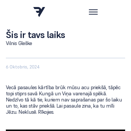
Šis ir tavs laiks
Vilnis Gleške
6 Oktobris, 2024
Vecā pasaules kārtība brūk mūsu acu priekšā, tāpēc
topi stiprs savā Kungā un Viņa varenajā spēkā.
Nedzīvo tā kā tie, kuriem nav saprašanas par šo laiku
un to, kas stāv priekšā. Lai pasaule zina, ka tu mīli
Jēzu. Neklusē. Rīkojies.