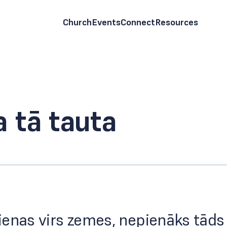
Church
Events
Connect
Resources
a tā tauta
enas virs zemes, nepienāks tāds 