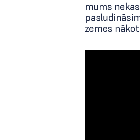
mums nekas 
pasludināsim
zemes nākotn