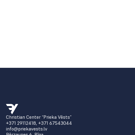
Christian Center “Prieka Vēsts”
+371 29112418
,
+371 67543044
info@priekavests.lv
Bērzaunes 6, Rīga