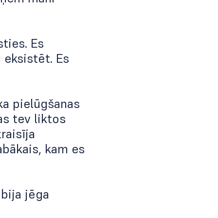
ties. Es
 eksistēt. Es
ka pielūgšanas
as tev liktos
raisīja
labākais, kam es
bija jēga