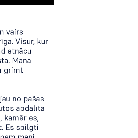
n vairs
ga. Visur, kur
kad atnācu
sta. Mana
u grimt
 jau no pašas
utos apdalīta
s, kamēr es,
. Es spilgti
š ņem mani