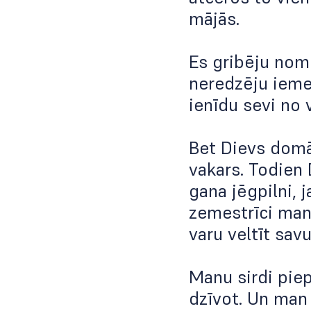
mājās.
Es gribēju nomi
neredzēju iemes
ienīdu sevi no v
Bet Dievs domā
vakars. Todien 
gana jēgpilni, j
zemestrīci manā
varu veltīt savu
Manu sirdi piep
dzīvot. Un man 