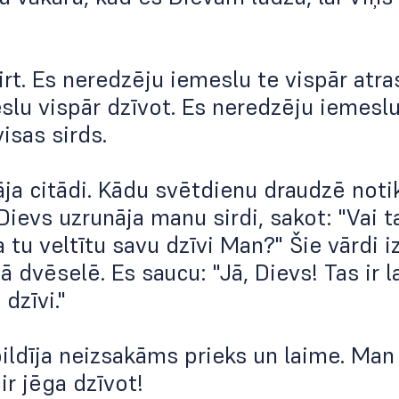
rt. Es neredzēju iemeslu te vispār atras
lu vispār dzīvot. Es neredzēju iemeslu
isas sirds.
ja citādi. Kādu svētdienu draudzē noti
Dievs uzrunāja manu sirdi, sakot: "Vai t
a tu veltītu savu dzīvi Man?" Šie vārdi iz
 dvēselē. Es saucu: "Jā, Dievs! Tas ir 
 dzīvi."
ildīja neizsakāms prieks un laime. Man 
ir jēga dzīvot!