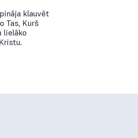
pināja klauvēt
jo Tas, Kurš
 lielāko
Kristu.