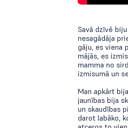
Savā dzīvē biju
nesagādāja prie
gāju, es viena 
mājās, es izmis
mamma no sirds
izmisumā un se
Man apkārt bija
jaunības bija s
un skaudības pi
darot labāko, k
atceros to vien