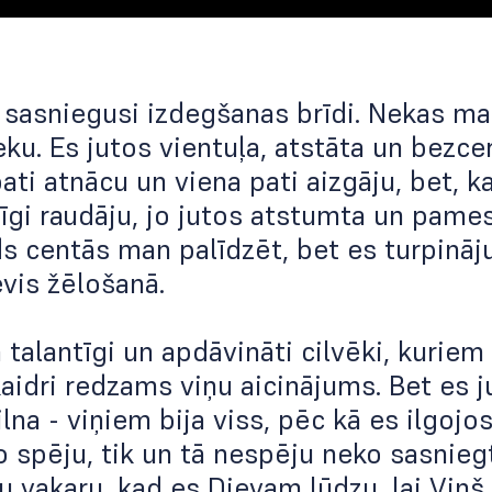
 sasniegusi izdegšanas brīdi. Nekas ma
ku. Es jutos vientuļa, atstāta un bezcerī
pati atnācu un viena pati aizgāju, bet, 
īgi raudāju, jo jutos atstumta un pame
 centās man palīdzēt, bet es turpināj
vis žēlošanā.
 talantīgi un apdāvināti cilvēki, kuriem
kaidri redzams viņu aicinājums. Bet es j
lna - viņiem bija viss, pēc kā es ilgojo
o spēju, tik un tā nespēju neko sasniegt
u vakaru, kad es Dievam lūdzu, lai Viņ