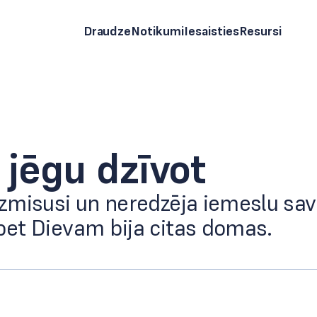
Draudze
Notikumi
Iesaisties
Resursi
 jēgu dzīvot
izmisusi un neredzēja iemeslu sav
 bet Dievam bija citas domas.