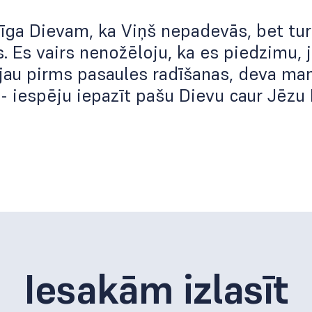
īga Dievam, ka Viņš nepadevās, bet tur
. Es vairs nenožēloju, ka es piedzimu, 
jau pirms pasaules radīšanas, deva man
- iespēju iepazīt pašu Dievu caur Jēzu 
Iesakām izlasīt