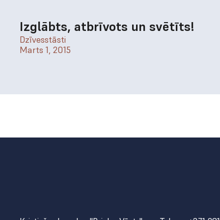
Izglābts, atbrīvots un svētīts!
Dzīvesstāsti
Marts 1, 2015