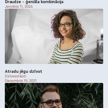
Draudze - ģeniāla kombinācija
Janvāris 11, 2026
Atradu jēgu dzīvot
Dzīvesstāsti
Decembris 19, 2021