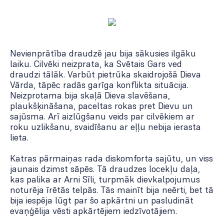
Nevienprātība draudzē jau bija sākusies ilgāku
laiku. Cilvēki neizprata, ka Svētais Gars ved
draudzi tālāk. Varbūt pietrūka skaidrojošā Dieva
Vārda, tāpēc radās garīga konflikta situācija.
Neizprotama bija skaļā Dieva slavēšana,
plaukšķināšana, paceltas rokas pret Dievu un
sajūsma. Arī aizlūgšanu veids par cilvēkiem ar
roku uzlikšanu, svaidīšanu ar eļļu nebija ierasta
lieta.
Katras pārmaiņas rada diskomforta sajūtu, un viss
jaunais dzimst sāpēs. Tā draudzes locekļu daļa,
kas palika ar Arni Sīli, turpmāk dievkalpojumus
noturēja īrētās telpās. Tās mainīt bija neērti, bet tā
bija iespēja lūgt par šo apkārtni un pasludināt
evaņģēlija vēsti apkārtējiem iedzīvotājiem.