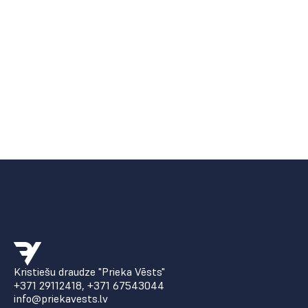
Kristiešu draudze "Prieka Vēsts"
+371 29112418
,
+371 67543044
info@priekavests.lv