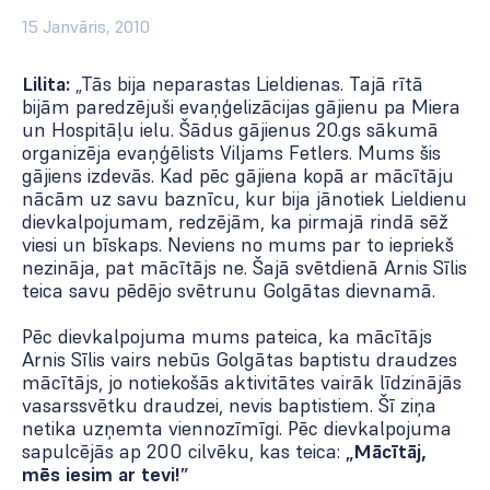
15 Janvāris, 2010
Lilita:
„Tās bija neparastas Lieldienas. Tajā rītā
bijām paredzējuši evaņģelizācijas gājienu pa Miera
un Hospitāļu ielu. Šādus gājienus 20.gs sākumā
organizēja evaņģēlists Viljams Fetlers. Mums šis
gājiens izdevās. Kad pēc gājiena kopā ar mācītāju
nācām uz savu baznīcu, kur bija jānotiek Lieldienu
dievkalpojumam, redzējām, ka pirmajā rindā sēž
viesi un bīskaps. Neviens no mums par to iepriekš
nezināja, pat mācītājs ne. Šajā svētdienā Arnis Sīlis
teica savu pēdējo svētrunu Golgātas dievnamā.
Pēc dievkalpojuma mums pateica, ka mācītājs
Arnis Sīlis vairs nebūs Golgātas baptistu draudzes
mācītājs, jo notiekošās aktivitātes vairāk līdzinājās
vasarssvētku draudzei, nevis baptistiem. Šī ziņa
netika uzņemta viennozīmīgi. Pēc dievkalpojuma
sapulcējās ap 200 cilvēku, kas teica:
„Mācītāj,
mēs iesim ar tevi!”