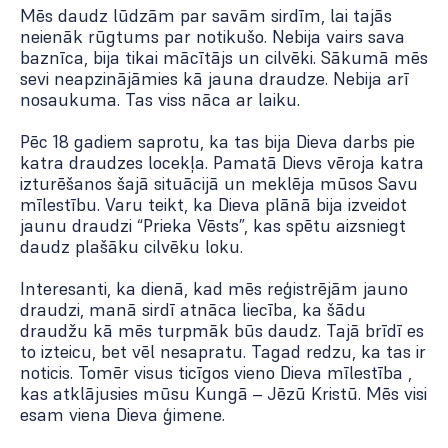
Mēs daudz lūdzām par savām sirdīm, lai tajās
neienāk rūgtums par notikušo. Nebija vairs sava
baznīca, bija tikai mācītājs un cilvēki. Sākumā mēs
sevi neapzinājāmies kā jauna draudze. Nebija arī
nosaukuma. Tas viss nāca ar laiku.
Pēc 18 gadiem saprotu, ka tas bija Dieva darbs pie
katra draudzes locekļa. Pamatā Dievs vēroja katra
izturēšanos šajā situācijā un meklēja mūsos Savu
mīlestību. Varu teikt, ka Dieva plānā bija izveidot
jaunu draudzi “Prieka Vēsts”, kas spētu aizsniegt
daudz plašāku cilvēku loku.
Interesanti, ka dienā, kad mēs reģistrējām jauno
draudzi, manā sirdī atnāca liecība, ka šādu
draudžu kā mēs turpmāk būs daudz. Tajā brīdī es
to izteicu, bet vēl nesapratu. Tagad redzu, ka tas ir
noticis. Tomēr visus ticīgos vieno Dieva mīlestība ,
kas atklājusies mūsu Kungā – Jēzū Kristū. Mēs visi
esam viena Dieva ģimene.