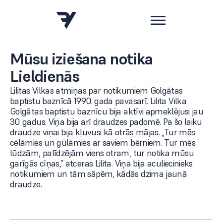
Mūsu iziešana notika
Lieldienās
Lilitas Vilkas atmiņas par notikumiem Golgātas
baptistu baznīcā 1990. gada pavasarī. Lilita Vilka
Golgātas baptistu baznīcu bija aktīvi apmeklējusi jau
30 gadus. Viņa bija arī draudzes padomē. Pa šo laiku
draudze viņai bija kļuvusi kā otrās mājas. „Tur mēs
cēlāmies un gūlāmies ar saviem bērniem. Tur mēs
lūdzām, palīdzējām viens otram, tur notika mūsu
garīgās cīņas,” atceras Lilita. Viņa bija aculiecinieks
notikumiem un tām sāpēm, kādās dzima jaunā
draudze.