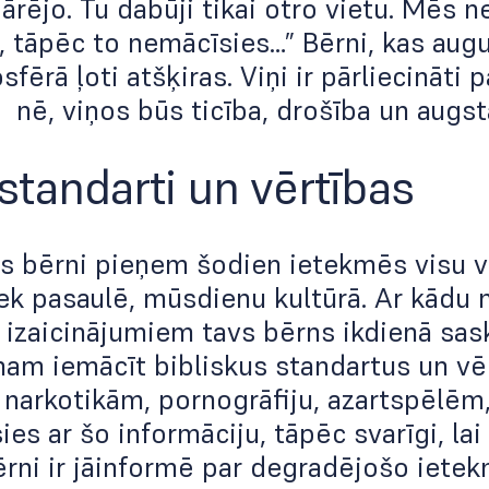
ārējo. Tu dabūji tikai otro vietu. Mēs 
u, tāpēc to nemācīsies…” Bērni, kas aug
fērā ļoti atšķiras. Viņi ir pārliecināti p
a ­ nē, viņos būs ticība, drošība un augs
 standarti un vērtības
 bērni pieņem šodien ietekmēs visu vi
iek pasaulē, mūsdienu kultūrā. Ar kādu 
 izaicinājumiem tavs bērns ikdienā sas
am iemācīt bibliskus standartus un vēr
 narkotikām, pornogrāfiju, azartspēlēm, 
sies ar šo informāciju, tāpēc svarīgi, lai
ērni ir jāinformē par degradējošo ietek