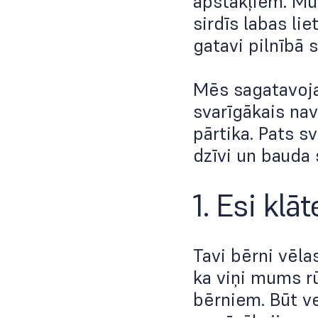
apstākļiem. Mum
sirdīs labas lie
gatavi pilnībā
Mēs sagatavoja
svarīgākais nav
pārtika. Pats s
dzīvi un bauda
1. Esi klā
Tavi bērni vēla
ka viņi mums rū
bērniem. Būt ve