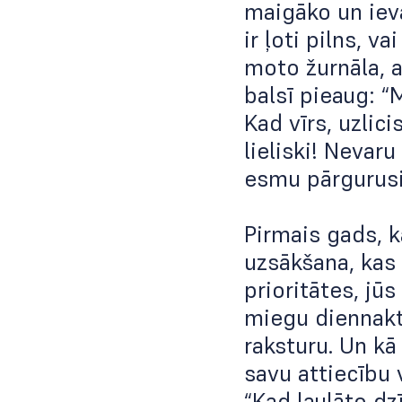
maigāko un iev
ir ļoti pilns, v
moto žurnāla, a
balsī pieaug: “
Kad vīrs, uzlici
lieliski! Nevaru
esmu pārgurusi”
Pirmais gads, k
uzsākšana, kas
prioritātes, jū
miegu diennakt
raksturu. Un kā
savu attiecību
“Kad laulāto dz