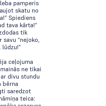
āleba pamperis
raujot skatu no
ta!” Spiediens
d tava kārta!”
izdodas tik
ar savu “nejoko,
 lūdzu!”
zēja ceļojuma
mainās ne tikai
t ar divu stundu
a bērna
gti saredzot
māmiņa teica:
s spēka rezerves