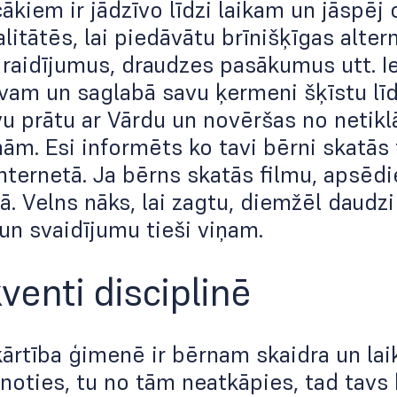
kiem ir jādzīvo līdzi laikam un jāspēj 
itātēs, lai piedāvātu brīnišķīgas alter
 raidījumus, draudzes pasākumus utt. Ied
am un saglabā savu ķermeni šķīstu līdz 
vu prātu ar Vārdu un novēršas no netik
m. Esi informēts ko tavi bērni skatās t
nternetā. Ja bērns skatās filmu, apsēd
. Velns nāks, lai zagtu, diemžēl daudz
 un svaidījumu tieši viņam.
venti disciplinē
kārtība ģimenē ir bērnam skaidra un lai
noties, tu no tām neatkāpies, tad tavs