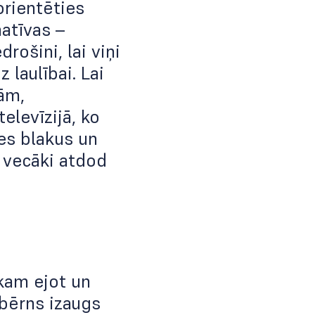
orientēties
natīvas –
rošini, lai viņi
laulībai. Lai
lām,
elevīzijā, ko
ies blakus un
i vecāki atdod
kam ejot un
 bērns izaugs