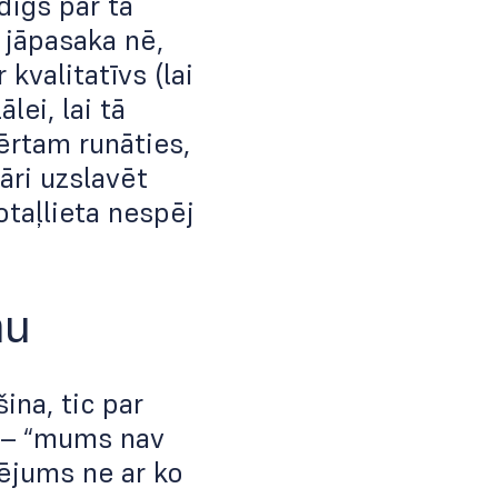
dīgs par tā
 jāpasaka nē,
r kvalitatīvs (lai
lei, lai tā
ērtam runāties,
āri uzslavēt
otaļlieta nespēj
mu
ina, tic par
i – “mums nav
ējums ne ar ko