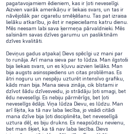
pagatavojamiem ēdieniem, kas ir ļoti neveselīgi.
Aizvien vairāk amerikāņu ir liekais svars, un tas ir
nāvējošāk par cigarešu smēķēšanu. Tas pat izraisa
lielāku atkarību, jo ēst ir nepieciešams katru dienu.
Mēs neesam labi sava ķermeņa pārvaldnieki. Mēs
saīsinām savas dzīves garumu un pasliktinām
dzīves kvalitāti.
Deviņus gadus atpakaļ Dievs spēcīgi uz mani par
to runāja. Arī mana sieva par to lūdza. Man ilgstoši
bija liekais svars, un es kļuvu aizvien lielāks. Man
bija augsts asinsspiediens un citas problēmas. Es
ātri noguru un nespēju uzturēt intensīvo grafiku,
kāds man bija. Mana sieva zināja, cik bīstami ir
dzīvot šādu dzīvesveidu, jo strādāju ļoti smagi, bet
ēdu neveselīgi. Es nebiju pārmērīgs, bet ļoti
neveselīgs ēdājs. Viņa lūdza Dievu, es lūdzu. Man
arī šķita, ka tā nav laba liecība, jo visādi citādi
mana dzīve bija ļoti disciplinēta, bet neveselīgā
uztura dēļ, es biju drukns. Es neapsūdzu nevienu,
bet man šķiet, ka tā nav laba liecība. Dievs