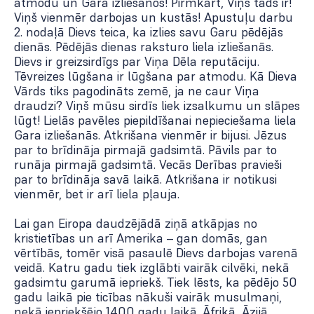
atmodu un Gara izliešanos! Pirmkārt, Viņš tāds ir!
Viņš vienmēr darbojas un kustās! Apustuļu darbu
2. nodaļā Dievs teica, ka izlies savu Garu pēdējās
dienās. Pēdējās dienas raksturo liela izliešanās.
Dievs ir greizsirdīgs par Viņa Dēla reputāciju.
Tēvreizes lūgšana ir lūgšana par atmodu. Kā Dieva
Vārds tiks pagodināts zemē, ja ne caur Viņa
draudzi? Viņš mūsu sirdīs liek izsalkumu un slāpes
lūgt! Lielās pavēles piepildīšanai nepieciešama liela
Gara izliešanās. Atkrišana vienmēr ir bijusi. Jēzus
par to brīdināja pirmajā gadsimtā. Pāvils par to
runāja pirmajā gadsimtā. Vecās Derības pravieši
par to brīdināja savā laikā. Atkrišana ir notikusi
vienmēr, bet ir arī liela pļauja.
Lai gan Eiropa daudzējādā ziņā atkāpjas no
kristietības un arī Amerika – gan domās, gan
vērtībās, tomēr visā pasaulē Dievs darbojas varenā
veidā. Katru gadu tiek izglābti vairāk cilvēki, nekā
gadsimtu garumā iepriekš. Tiek lēsts, ka pēdējo 50
gadu laikā pie ticības nākuši vairāk musulmaņi,
nekā iepriekšējo 1400 gadu laikā. Āfrikā, Āzijā,