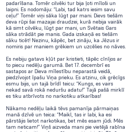
padarīšana. Tomēr cilvēki tur bija ļoti mīloši un
laipni. Es nodomāju: “Labi, tad katrs iesim savu
ceļu!” Tomēr viņi sāka lūgt par mani. Dievs tiešām
deva rūpi šai mazajai draudzei, kurā nebija vairāk
kā simt cilvēku, lūgt par mani, un Svētais Gars
sāka strādāt pie manis. Gada izskaņā es tiešām
sāku ticēt! Nezinu, kāpēc, bet zināju, ka Jēzus ir
nomiris par maniem grēkiem un uzcēlies no nāves.
Es nebiju gatavs kļūt par kristieti, tāpēc cīnījos ar
to piecu nedēļu garumā. Bet 17. decembrī es
sastapos ar Dieva mīlestību neparastā veidā,
piedzīvojot īpašu Viņa prieku. Es atzinu, cik grēcīgs
esmu bijis, un tajā brīdī teicu: “Kungs, es vairs
nekad savā rokā neduršu adatu!” Tajā pašā mirklī
es tiku atbrīvots no narkotiku atkarības!
Nākamo nedēļu laikā tēvs pamanīja pārmaiņas
manā dzīvē un teica: “Maikl, tas ir labi, ka esi
pārstājis lietot narkotikas, bet mēs esam jūdi. Mēs
tam neticam!” Viņš aizveda mani pie vietējā rabīna