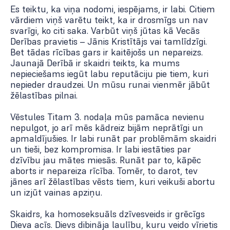
Es teiktu, ka viņa nodomi, iespējams, ir labi. Citiem
vārdiem viņš varētu teikt, ka ir drosmīgs un nav
svarīgi, ko citi saka. Varbūt viņš jūtas kā Vecās
Derības pravietis – Jānis Kristītājs vai tamlīdzīgi.
Bet tādas rīcības gars ir kaitējošs un nepareizs.
Jaunajā Derībā ir skaidri teikts, ka mums
nepieciešams iegūt labu reputāciju pie tiem, kuri
nepieder draudzei. Un mūsu runai vienmēr jābūt
žēlastības pilnai.
Vēstules Titam 3. nodaļa mūs pamāca nevienu
nepulgot, jo arī mēs kādreiz bijām neprātīgi un
apmaldījušies. Ir labi runāt par problēmām skaidri
un tieši, bez kompromisa. Ir labi iestāties par
dzīvību jau mātes miesās. Runāt par to, kāpēc
aborts ir nepareiza rīcība. Tomēr, to darot, tev
jānes arī žēlastības vēsts tiem, kuri veikuši abortu
un izjūt vainas apziņu.
Skaidrs, ka homoseksuāls dzīvesveids ir grēcīgs
Dieva acīs. Dievs dibināja laulību, kuru veido vīrietis