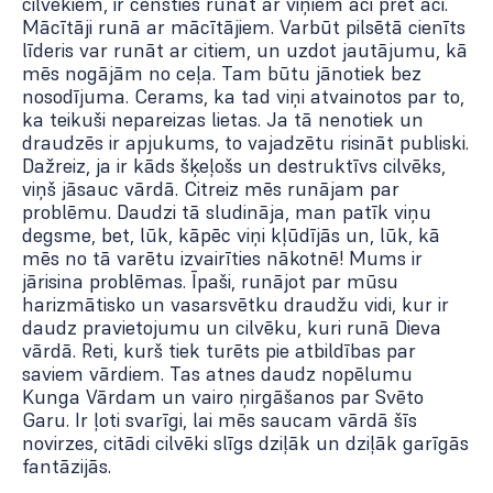
cilvēkiem, ir censties runāt ar viņiem aci pret aci.
Mācītāji runā ar mācītājiem. Varbūt pilsētā cienīts
līderis var runāt ar citiem, un uzdot jautājumu, kā
mēs nogājām no ceļa. Tam būtu jānotiek bez
nosodījuma. Cerams, ka tad viņi atvainotos par to,
ka teikuši nepareizas lietas. Ja tā nenotiek un
draudzēs ir apjukums, to vajadzētu risināt publiski.
Dažreiz, ja ir kāds šķeļošs un destruktīvs cilvēks,
viņš jāsauc vārdā. Citreiz mēs runājam par
problēmu. Daudzi tā sludināja, man patīk viņu
degsme, bet, lūk, kāpēc viņi kļūdījās un, lūk, kā
mēs no tā varētu izvairīties nākotnē! Mums ir
jārisina problēmas. Īpaši, runājot par mūsu
harizmātisko un vasarsvētku draudžu vidi, kur ir
daudz pravietojumu un cilvēku, kuri runā Dieva
vārdā. Reti, kurš tiek turēts pie atbildības par
saviem vārdiem. Tas atnes daudz nopēlumu
Kunga Vārdam un vairo ņirgāšanos par Svēto
Garu. Ir ļoti svarīgi, lai mēs saucam vārdā šīs
novirzes, citādi cilvēki slīgs dziļāk un dziļāk garīgās
fantāzijās.