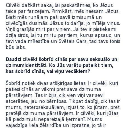
Cilvēki dažkārt saka, lai paskatāmies, ko Jēzus
teica par farizejiem. Pirmkārt, mēs neesam Jēzus.
Bieži mēs runājam paši savā izmisumā un
cilvēcīgās dusmās. Jēzus to darīja, jo mīlēja viņus.
Viņš grasījās mirt par viņiem. Ja tev ir pietiekami
dziļa sirds, lai tu mirtu par tiem, kurus apsauc, un
tevi vada mīlestība un Svētais Gars, tad tavs tonis
būs labs.
Daudzi cilvēki šobrīd cīnās par savu seksuālo un
dzimumidentitāti. Ko Jūs varētu pateikt tiem,
kas šobrīd cīnās, vai viņu vecākiem?
Šobrīd notiek divas atšķirīgas lietas. Ir cilvēki, kuri
patiesi cīnās ar vilkmi pret sava dzimuma
pārstāvjiem. Tas ir bijis, cik vien viņi var sevi
atcerēties, jau no bērnības. Tikpat dabīgi, cik tas ir
mums, heteroseksuāļiem, izjust to, ko jūtam, pret
pretējā dzimuma pārstāvjiem. Ir cilvēki, kuri jūtas
kā piedzimuši nepareizajā ķermenī. Mums
vajadzīga liela žēlsirdība un izpratne, jo tā ir