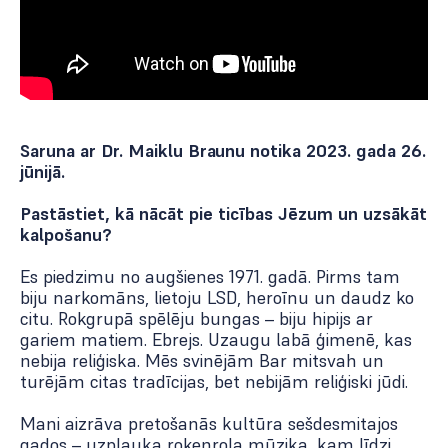
Saruna ar Dr. Maiklu Braunu notika 2023. gada 26.
jūnijā.
Pastāstiet, kā nācāt pie ticības Jēzum un uzsākāt
kalpošanu?
Es piedzimu no augšienes 1971. gadā. Pirms tam
biju narkomāns, lietoju LSD, heroīnu un daudz ko
citu. Rokgrupā spēlēju bungas – biju hipijs ar
gariem matiem. Ebrejs. Uzaugu labā ģimenē, kas
nebija reliģiska. Mēs svinējām
Bar mitsvah
un
turējām citas tradīcijas, bet nebijām reliģiski jūdi.
Mani aizrāva pretošanās kultūra sešdesmitajos
gados – uzplauka rokenrola mūzika, kam līdzi