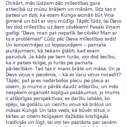
Otrkārt, mēs lūdzam pēc mīlestības gara
attiecībā uz mūsu brāļiem un māsām, līdz tas ir
patiesi un dziļi, ka esam Kunga aicināti būt Viņa
ģimenē un būt ar viņu mūžīgi. Tāpēc lūdz, lai Dievs
tev dod mīlestību uz šiem cilvēkiem! Pasaki Viņam
godīgi: “Dievs, man pat nepatīk šie cilvēki! Man ar
to ir problēmas!” Lūdz pēc Dieva mīlestības sirds!
Un koncentrējies uz kopsaucējiem – pamata
jautājumiem, kā tiekam glābti, kad esam
pazuduši. Ja kāds pie tiem turās, viņi dod liecību,
ka ir patiesi ticīgie, jo turās pie pamata
pārliecībām. Tad tas ir mans brālis un māsa. Un ja
Dievs viņus ir pieņēmis, – kā es varu viņus noraidīt?
Tāpēc, pat ja es nedarbošos plecu pie pleca ar
visiem, jo mums ir pārāk daudz atšķirību, un mēs
nespēsim organizēt kopīgus pasākumus, jo mums
ir atšķirīgas perspektīvas, es darīšu labāko, ko
spēju, lai godātu un cienītu viņus kā brāļus un
māsas Kungā. Un labs veids, kā būvēt tiltus, ir
tikties ar citiem ticīgajiem dažādās kristīgajās
tradīcijās un lūgt, lai viņi tev pastāsta par savām