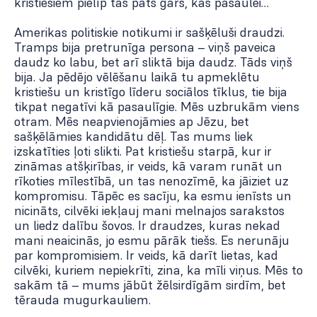
kristiešiem pielīp tas pats gars, kas pasaulei…
Amerikas politiskie notikumi ir sašķēluši draudzi.
Tramps bija pretrunīga persona – viņš paveica
daudz ko labu, bet arī sliktā bija daudz. Tāds viņš
bija. Ja pēdējo vēlēšanu laikā tu apmeklētu
kristiešu un kristīgo līderu sociālos tīklus, tie bija
tikpat negatīvi kā pasaulīgie. Mēs uzbrukām viens
otram. Mēs neapvienojāmies ap Jēzu, bet
sašķēlāmies kandidātu dēļ. Tas mums liek
izskatīties ļoti slikti. Pat kristiešu starpā, kur ir
zināmas atšķirības, ir veids, kā varam runāt un
rīkoties mīlestībā, un tas nenozīmē, ka jāiziet uz
kompromisu. Tāpēc es sacīju, ka esmu ienīsts un
nicināts, cilvēki iekļauj mani melnajos sarakstos
un liedz dalību šovos. Ir draudzes, kuras nekad
mani neaicinās, jo esmu pārāk tiešs. Es nerunāju
par kompromisiem. Ir veids, kā darīt lietas, kad
cilvēki, kuriem nepiekrīti, zina, ka mīli viņus. Mēs to
sakām tā – mums jābūt žēlsirdīgām sirdīm, bet
tērauda mugurkauliem.