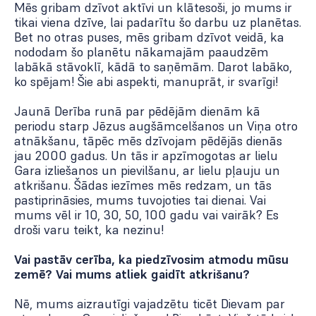
Mēs gribam dzīvot aktīvi un klātesoši, jo mums ir
tikai viena dzīve, lai padarītu šo darbu uz planētas.
Bet no otras puses, mēs gribam dzīvot veidā, ka
nododam šo planētu nākamajām paaudzēm
labākā stāvoklī, kādā to saņēmām. Darot labāko,
ko spējam! Šie abi aspekti, manuprāt, ir svarīgi!
Jaunā Derība runā par pēdējām dienām kā
periodu starp Jēzus augšāmcelšanos un Viņa otro
atnākšanu, tāpēc mēs dzīvojam pēdējās dienās
jau 2000 gadus. Un tās ir apzīmogotas ar lielu
Gara izliešanos un pievilšanu, ar lielu pļauju un
atkrišanu. Šādas iezīmes mēs redzam, un tās
pastiprināsies, mums tuvojoties tai dienai. Vai
mums vēl ir 10, 30, 50, 100 gadu vai vairāk? Es
droši varu teikt, ka nezinu!
Vai pastāv cerība, ka piedzīvosim atmodu mūsu
zemē? Vai mums atliek gaidīt atkrišanu?
Nē, mums aizrautīgi vajadzētu ticēt Dievam par