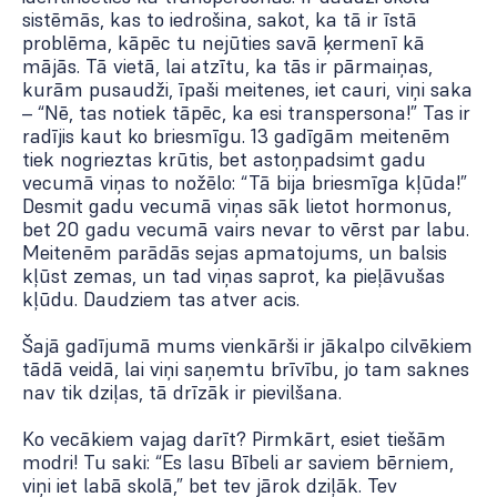
sistēmās, kas to iedrošina, sakot, ka tā ir īstā
problēma, kāpēc tu nejūties savā ķermenī kā
mājās. Tā vietā, lai atzītu, ka tās ir pārmaiņas,
kurām pusaudži, īpaši meitenes, iet cauri, viņi saka
– “Nē, tas notiek tāpēc, ka esi transpersona!” Tas ir
radījis kaut ko briesmīgu. 13 gadīgām meitenēm
tiek nogrieztas krūtis, bet astoņpadsimt gadu
vecumā viņas to nožēlo: “Tā bija briesmīga kļūda!”
Desmit gadu vecumā viņas sāk lietot hormonus,
bet 20 gadu vecumā vairs nevar to vērst par labu.
Meitenēm parādās sejas apmatojums, un balsis
kļūst zemas, un tad viņas saprot, ka pieļāvušas
kļūdu. Daudziem tas atver acis.
Šajā gadījumā mums vienkārši ir jākalpo cilvēkiem
tādā veidā, lai viņi saņemtu brīvību, jo tam saknes
nav tik dziļas, tā drīzāk ir pievilšana.
Ko vecākiem vajag darīt? Pirmkārt, esiet tiešām
modri! Tu saki: “Es lasu Bībeli ar saviem bērniem,
viņi iet labā skolā,” bet tev jārok dziļāk. Tev