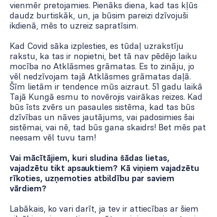
vienmēr pretojamies. Pienāks diena, kad tas kļūs
daudz burtiskāk, un, ja būsim pareizi dzīvojuši
ikdienā, mēs to uzreiz sapratīsim.
Kad Covid sāka izplesties, es tūdaļ uzrakstīju
rakstu, ka tas ir nopietni, bet tā nav pēdējo laiku
mocība no Atklāsmes grāmatas. Es to zināju, jo
vēl nedzīvojam tajā Atklāsmes grāmatas daļā.
Šīm lietām ir tendence mūs aizraut. 51 gadu laikā
Tajā Kungā esmu to novērojis vairākas reizes. Kad
būs īsts zvērs un pasaules sistēma, kad tas būs
dzīvības un nāves jautājums, vai padosimies šai
sistēmai, vai nē, tad būs gana skaidrs! Bet mēs pat
neesam vēl tuvu tam!
Vai mācītājiem, kuri sludina šādas lietas,
vajadzētu tikt apsauktiem? Kā viņiem vajadzētu
rīkoties, uzņemoties atbildību par saviem
vārdiem?
Labākais, ko vari darīt, ja tev ir attiecības ar šiem