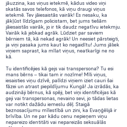
jāuzzina, kas viņus ietekmē, kādus video viņi
skatās savos telefonos, kā viņu draugi viņus
ietekmē. Tev jāiesaistās vairāk! Es nesaku, ka
jākļūst līdzīgam policistam, bet jums tiešām
jāiesaistās vairāk, jo ir tik daudz negatīvu ietekmju.
Vairāk kā jebkad agrāk. Lūdziet par saviem
bērniem tā, kā nekad agrāk! Un neesiet pārsteigti,
ja viņi pasaka jums kaut ko negaidītu! Jums jāliek
viņiem saprast, ka mīlat viņus, neatkarīgi ne no
kā.
Tu identificējies kā gejs vai transpersona? Tu esi
mans bērns – tikai tam ir nozīme! Mīli viņus,
iesaisties viņu dzīvē, palīdzi viņiem iziet cauri šai
fāzei un atrast piepildījumu Kungā! Ja izrādās, ka
audzināji bērnus, kā spēji, bet viņi identificējas kā
geji vai transpersonas, nevaino sevi, jo tādas lietas
var notikt dažādu iemeslu dēļ. Staigā
beznosacījumu mīlestībā un zini, ka Evaņģēlijā ir
brīvība. Un ne par kādu cenu nepieņem viņu
nepareizo identitāti vai nepareizās seksuālās