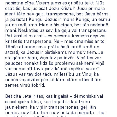
nopietna cīņa. Visiem jums es gribētu teikt: “Jūs
esat tie, kas jūs esat Jēzū Kristū!” Jūsu primārā
identitāte nav gejs, transpersona, bet Dieva bērns,
ja pazīstat Kungu. Jēzus ir mans Kungs, un esmu
jauns radījums. Man ir šīs cīņas, bet tās nedefinē
mani. Neskaties uz sevi kā geju vai transpersonu.
Pat kristietim esot – es neesmu kristietis gejs vai
kristietis transpersona. Nē – mēs cīnāmies ar to!
Tāpēc atjauno savu prātu šajā jautājumā un
atzīsti, ka Jēzus ir pietiekams mums visiem. Ja
staigāsi ar Viņu, Viņš tev palīdzēs! Viņš tev var
palīdzēt nonākt līdz šo problēmu saknēm! Viņš
var nomainīt tavu pievilkšanās spēku, vai arī
Jēzus var tev dot tādu mīlestību uz Viņu, ka
nebūs vajadzība pēc kādām citām attiecībām
zemes virsū šobrīd.
Bet cita lieta ir tas, kas ir gaisā – dēmonisks vai
socioloģisks. Ideja, kas tagad ir daudziem
jauniešiem, ka viņi ir transpersonas, geji, itin
nemaz nav īsta. Tam nav nekāda pamata – tas