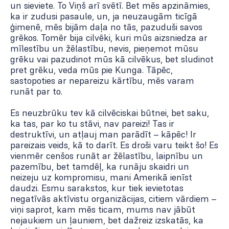
un sieviete. To Viņš arī svētī. Bet mēs apzināmies,
ka ir zudusi pasaule, un, ja neuzaugām ticīgā
ģimenē, mēs bijām daļa no tās, pazuduši savos
grēkos. Tomēr bija cilvēki, kuri mūs aizsniedza ar
mīlestību un žēlastību, nevis, pieņemot mūsu
grēku vai pazudinot mūs kā cilvēkus, bet sludinot
pret grēku, veda mūs pie Kunga. Tāpēc,
sastopoties ar nepareizu kārtību, mēs varam
runāt par to.
Es neuzbrūku tev kā cilvēciskai būtnei, bet saku,
ka tas, par ko tu stāvi, nav pareizi! Tas ir
destruktīvi, un atļauj man parādīt – kāpēc! Ir
pareizais veids, kā to darīt. Es droši varu teikt šo! Es
vienmēr cenšos runāt ar žēlastību, laipnību un
pazemību, bet tamdēļ, ka runāju skaidri un
neizeju uz kompromisu, mani Amerikā ienīst
daudzi. Esmu sarakstos, kur tiek ievietotas
negatīvās aktīvistu organizācijas, citiem vārdiem –
viņi saprot, kam mēs ticam, mums nav jābūt
nejaukiem un ļauniem, bet dažreiz izskatās, ka