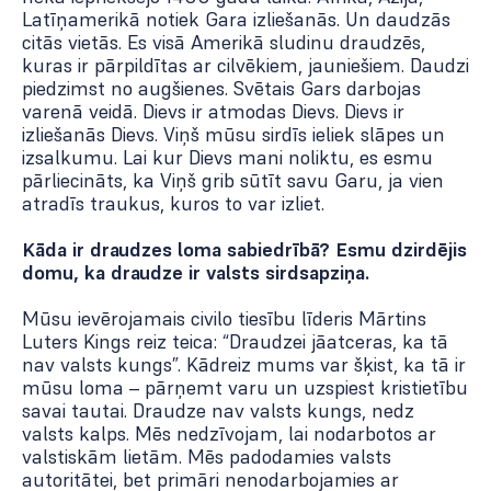
Latīņamerikā notiek Gara izliešanās. Un daudzās
citās vietās. Es visā Amerikā sludinu draudzēs,
kuras ir pārpildītas ar cilvēkiem, jauniešiem. Daudzi
piedzimst no augšienes. Svētais Gars darbojas
varenā veidā. Dievs ir atmodas Dievs. Dievs ir
izliešanās Dievs. Viņš mūsu sirdīs ieliek slāpes un
izsalkumu. Lai kur Dievs mani noliktu, es esmu
pārliecināts, ka Viņš grib sūtīt savu Garu, ja vien
atradīs traukus, kuros to var izliet.
Kāda ir draudzes loma sabiedrībā? Esmu dzirdējis
domu, ka draudze ir valsts sirdsapziņa.
Mūsu ievērojamais civilo tiesību līderis Mārtins
Luters Kings reiz teica: “Draudzei jāatceras, ka tā
nav valsts kungs”. Kādreiz mums var šķist, ka tā ir
mūsu loma – pārņemt varu un uzspiest kristietību
savai tautai. Draudze nav valsts kungs, nedz
valsts kalps. Mēs nedzīvojam, lai nodarbotos ar
valstiskām lietām. Mēs padodamies valsts
autoritātei, bet primāri nenodarbojamies ar