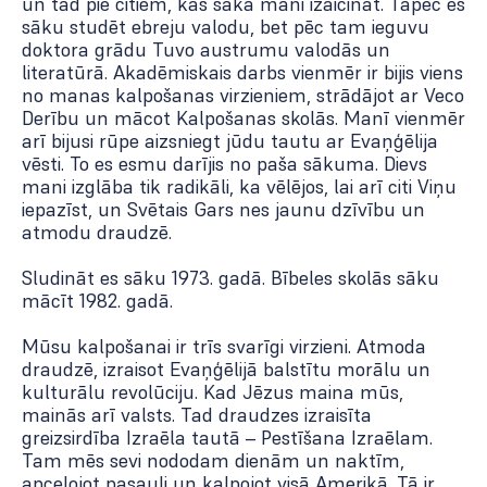
un tad pie citiem, kas sāka mani izaicināt. Tāpēc es
sāku studēt ebreju valodu, bet pēc tam ieguvu
doktora grādu Tuvo austrumu valodās un
literatūrā. Akadēmiskais darbs vienmēr ir bijis viens
no manas kalpošanas virzieniem, strādājot ar Veco
Derību un mācot Kalpošanas skolās. Manī vienmēr
arī bijusi rūpe aizsniegt jūdu tautu ar Evaņģēlija
vēsti. To es esmu darījis no paša sākuma. Dievs
mani izglāba tik radikāli, ka vēlējos, lai arī citi Viņu
iepazīst, un Svētais Gars nes jaunu dzīvību un
atmodu draudzē.
Sludināt es sāku 1973. gadā. Bībeles skolās sāku
mācīt 1982. gadā.
Mūsu kalpošanai ir trīs svarīgi virzieni. Atmoda
draudzē, izraisot Evaņģēlijā balstītu morālu un
kulturālu revolūciju. Kad Jēzus maina mūs,
mainās arī valsts. Tad draudzes izraisīta
greizsirdība Izraēla tautā – Pestīšana Izraēlam.
Tam mēs sevi nododam dienām un naktīm,
apceļojot pasauli un kalpojot visā Amerikā. Tā ir