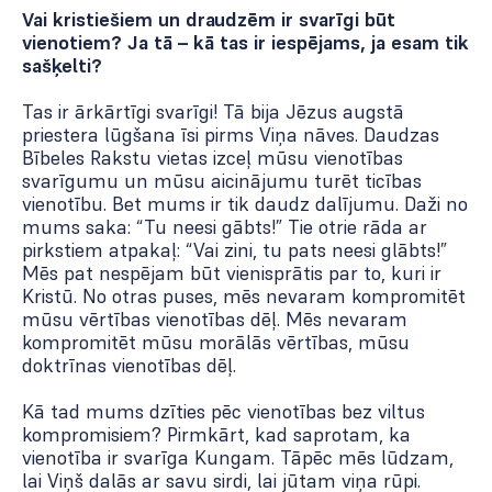
Vai kristiešiem un draudzēm ir svarīgi būt
vienotiem? Ja tā – kā tas ir iespējams, ja esam tik
sašķelti?
Tas ir ārkārtīgi svarīgi! Tā bija Jēzus augstā
priestera lūgšana īsi pirms Viņa nāves. Daudzas
Bībeles Rakstu vietas izceļ mūsu vienotības
svarīgumu un mūsu aicinājumu turēt ticības
vienotību. Bet mums ir tik daudz dalījumu. Daži no
mums saka: “Tu neesi gābts!” Tie otrie rāda ar
pirkstiem atpakaļ: “Vai zini, tu pats neesi glābts!”
Mēs pat nespējam būt vienisprātis par to, kuri ir
Kristū. No otras puses, mēs nevaram kompromitēt
mūsu vērtības vienotības dēļ. Mēs nevaram
kompromitēt mūsu morālās vērtības, mūsu
doktrīnas vienotības dēļ.
Kā tad mums dzīties pēc vienotības bez viltus
kompromisiem? Pirmkārt, kad saprotam, ka
vienotība ir svarīga Kungam. Tāpēc mēs lūdzam,
lai Viņš dalās ar savu sirdi, lai jūtam viņa rūpi.