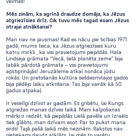
vēlmes!
Mēs zinām, ka agrīnā draudze domāja, ka Jēzus
atgriezīsies drīz. Cik tuvu mēs tagad esam Jēzus
otrajai atnākšanai?
Man nav ne jausmas! Kad es nācu pie ticības 1971.
gadā, mums teica, ka Jēzus atgriezīsies kuru
katru mirkli , ka visi pravietojumi piepildās. Hala
Lindseja grāmata “Vecā, lielā planēta zeme” bija
labāk pārdotā grāmata – visi pravietojumi
apstiprinājās! Jeruzāleme atkal nonāca jūdu
rokās. Un pretošanās kultūra sešdesmitajos gados
bija pēdējo laiku atkrišana. Tas bija vairāk kā 50
gadus atpakaļ.
Ir veselīgi dzīvot ar gaidām. Es gribētu, lai Kungs
atgriežas manas dzīves laikā. Mani kalpošanas
mērķi ir redzēt, kā piepildās Lielā pavēle un Izraēls
tiek glābts, man dzīvam esot. Par to pukst mana
sirds! Tajā pašā laikā mēs nezinām. Rakstos nav
pietiekami daudz atklāts, lai mēs to varētu