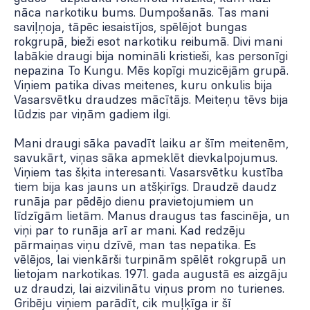
nāca narkotiku bums. Dumpošanās. Tas mani
saviļņoja, tāpēc iesaistījos, spēlējot bungas
rokgrupā, bieži esot narkotiku reibumā. Divi mani
labākie draugi bija nomināli kristieši, kas personīgi
nepazina To Kungu. Mēs kopīgi muzicējām grupā.
Viņiem patika divas meitenes, kuru onkulis bija
Vasarsvētku draudzes mācītājs. Meiteņu tēvs bija
lūdzis par viņām gadiem ilgi.
Mani draugi sāka pavadīt laiku ar šīm meitenēm,
savukārt, viņas sāka apmeklēt dievkalpojumus.
Viņiem tas šķita interesanti. Vasarsvētku kustība
tiem bija kas jauns un atšķirīgs. Draudzē daudz
runāja par pēdējo dienu pravietojumiem un
līdzīgām lietām. Manus draugus tas fascinēja, un
viņi par to runāja arī ar mani. Kad redzēju
pārmaiņas viņu dzīvē, man tas nepatika. Es
vēlējos, lai vienkārši turpinām spēlēt rokgrupā un
lietojam narkotikas. 1971. gada augustā es aizgāju
uz draudzi, lai aizvilinātu viņus prom no turienes.
Gribēju viņiem parādīt, cik muļķīga ir šī