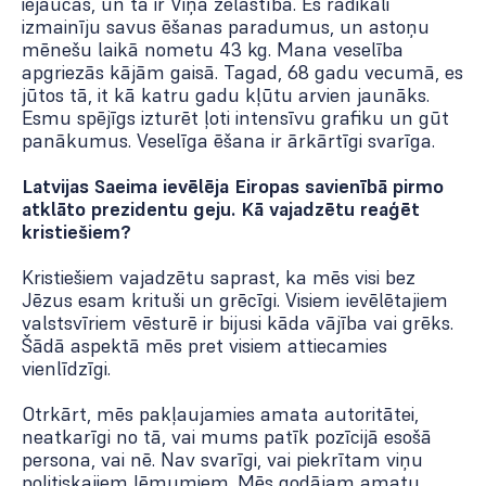
iejaucās, un tā ir Viņa žēlastība. Es radikāli
izmainīju savus ēšanas paradumus, un astoņu
mēnešu laikā nometu 43 kg. Mana veselība
apgriezās kājām gaisā. Tagad, 68 gadu vecumā, es
jūtos tā, it kā katru gadu kļūtu arvien jaunāks.
Esmu spējīgs izturēt ļoti intensīvu grafiku un gūt
panākumus. Veselīga ēšana ir ārkārtīgi svarīga.
Latvijas Saeima ievēlēja Eiropas savienībā pirmo
atklāto prezidentu geju. Kā vajadzētu reaģēt
kristiešiem?
Kristiešiem vajadzētu saprast, ka mēs visi bez
Jēzus esam krituši un grēcīgi. Visiem ievēlētajiem
valstsvīriem vēsturē ir bijusi kāda vājība vai grēks.
Šādā aspektā mēs pret visiem attiecamies
vienlīdzīgi.
Otrkārt, mēs pakļaujamies amata autoritātei,
neatkarīgi no tā, vai mums patīk pozīcijā esošā
persona, vai nē. Nav svarīgi, vai piekrītam viņu
politiskajiem lēmumiem. Mēs godājam amatu.