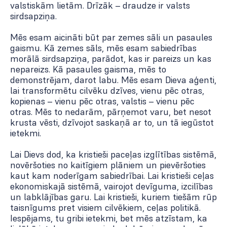
valstiskām lietām. Drīzāk – draudze ir valsts
sirdsapziņa.
Mēs esam aicināti būt par zemes sāli un pasaules
gaismu. Kā zemes sāls, mēs esam sabiedrības
morālā sirdsapziņa, parādot, kas ir pareizs un kas
nepareizs. Kā pasaules gaisma, mēs to
demonstrējam, darot labu. Mēs esam Dieva aģenti,
lai transformētu cilvēku dzīves, vienu pēc otras,
kopienas – vienu pēc otras, valstis – vienu pēc
otras. Mēs to nedarām, pārņemot varu, bet nesot
krusta vēsti, dzīvojot saskaņā ar to, un tā iegūstot
ietekmi.
Lai Dievs dod, ka kristieši paceļas izglītības sistēmā,
novēršoties no kaitīgiem plāniem un pievēršoties
kaut kam noderīgam sabiedrībai. Lai kristieši ceļas
ekonomiskajā sistēmā, vairojot devīguma, izcilības
un labklājības garu. Lai kristieši, kuriem tiešām rūp
taisnīgums pret visiem cilvēkiem, ceļas politikā.
Iespējams, tu gribi ietekmi, bet mēs atzīstam, ka