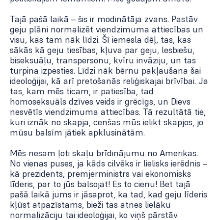
Tajā pašā laikā – šis ir modinātāja zvans. Pastāv
geju plāni normalizēt viendzimuma attiecības un
visu, kas tam nāk līdzi. Šī iemesla dēļ, tas, kas
sākās kā geju tiesības, kļuva par geju, lesbiešu,
biseksuāļu, transpersonu, kvīru invāziju, un tas
turpina izpesties. Līdzi nāk bērnu pakļaušana šai
ideoloģijai, kā arī pretošanās reliģiskajai brīvībai. Ja
tas, kam mēs ticam, ir patiesība, tad
homoseksuāls dzīves veids ir grēcīgs, un Dievs
nesvētīs viendzimuma attiecības. Tā rezultātā tie,
kuri iznāk no skapja, cenšas mūs ielikt skapjos, jo
mūsu balsīm jātiek apklusinātām.
Mēs nesam ļoti skaļu brīdinājumu no Amerikas.
No vienas puses, ja kāds cilvēks ir lielisks ierēdnis –
kā prezidents, premjerministrs vai ekonomisks
līderis, par to jūs balsojat! Es to cienu! Bet tajā
pašā laikā jums ir jāsaprot, ka tad, kad geju līderis
kļūst atpazīstams, bieži tas atnes lielāku
normalizāciju tai ideoloģijai, ko viņš pārstāv.