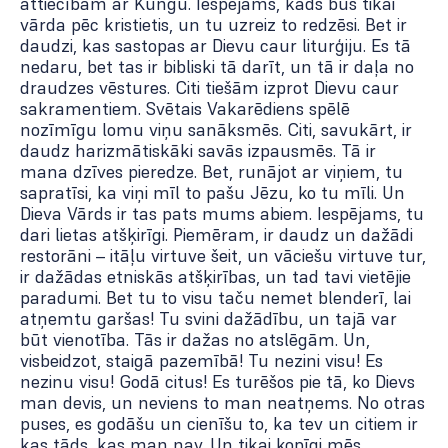
attiecībām ar Kungu. Iespējams, kāds būs tikai
vārda pēc kristietis, un tu uzreiz to redzēsi. Bet ir
daudzi, kas sastopas ar Dievu caur liturģiju. Es tā
nedaru, bet tas ir bibliski tā darīt, un tā ir daļa no
draudzes vēstures. Citi tiešām izprot Dievu caur
sakramentiem. Svētais Vakarēdiens spēlē
nozīmīgu lomu viņu sanāksmēs. Citi, savukārt, ir
daudz harizmātiskāki savās izpausmēs. Tā ir
Kristiešu draudze "Prieka Vēsts"
+371 29112418
,
+371 67543044
mana dzīves pieredze. Bet, runājot ar viņiem, tu
info@priekavests.lv
sapratīsi, ka viņi mīl to pašu Jēzu, ko tu mīli. Un
Bērzaunes 6, Rīga
Dieva Vārds ir tas pats mums abiem. Iespējams, tu
Skatīt kartē
dari lietas atšķirīgi. Piemēram, ir daudz un dažādi
Instagram
restorāni – itāļu virtuve šeit, un vāciešu virtuve tur,
Facebook
ir dažādas etniskās atšķirības, un tad tavi vietējie
Youtube
paradumi. Bet tu to visu taču nemet blenderī, lai
Tik Tok
atņemtu garšas! Tu svini dažādību, un tajā var
Ziedot
būt vienotība. Tās ir dažas no atslēgām. Un,
Biežākie jautājumi
visbeidzot, staigā pazemībā! Tu nezini visu! Es
Produkcija
Privātuma politika
nezinu visu! Godā citus! Es turēšos pie tā, ko Dievs
© 2025 Prieka Vēsts. All rights reserved.
man devis, un neviens to man neatņems. No otras
puses, es godāšu un cienīšu to, ka tev un citiem ir
kas tāds, kas man nav. Un tikai kopīgi mēs