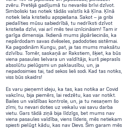
zvēru. Pretējā gadījumā tu nevarēsi brīvi dzīvot.
Simboliski tas notiek tādās valstīs kā Ķīna. Ķīnā
notiek liela kristiešu apspiešana. Sakot – ja gribi
piedalīties mūsu sabiedrībā, tu nedrīksti dzīvot
kristieša dzīvi, vai arī mēs tevi iznīcināsim! Tam ir
garīga dimensija. Ikdienā mums jāpārliecinās, ka
nepārdodam savas dvēseles, padodoties sistēmai.
Ka pagodinām Kungu, pat, ja tas mums maksātu
dzīvību. Tomēr, saskaņā ar Rakstiem, šķiet, ka būs
viena pasaules lielvara un valdītājs, kurš pieprasīs
absolūtu pielūgsmi un paklausību, un, ja
nepadosimies tai, tad sekos lieli sodi. Kad tas notiks,
viss būs skaidrs!
Es varu pieņemt ideju, ka tas, kas notika ar Covid
vakcīnu, bija piemērs, lai redzētu, kas var notikt.
Bailes un valdības kontrole, un, ja tu nesaņem šo
zīmi, tu nevari doties uz veikalu vai savu darba
vietu. Gars tādā ziņā bija līdzīgs, bet mums nav
viena pasaules valdība, viens līderis, mēs netiekam
spiesti pielūgt kādu, kas nav Dievs. Šim garam mēs