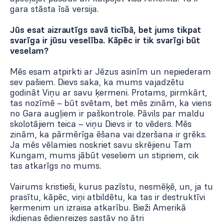
gara stāsta īsā versija.
Jūs esat aizrautīgs savā ticībā, bet jums tikpat
svarīga ir jūsu veselība. Kāpēc ir tik svarīgi būt
veselam?
Mēs esam atpirkti ar Jēzus asinīm un nepiederam
sev pašiem. Dievs saka, ka mums vajadzētu
godināt Viņu ar savu ķermeni. Protams, pirmkārt,
tas nozīmē – būt svētam, bet mēs zinām, ka viens
no Gara augļiem ir paškontrole. Pāvils par maldu
skolotājiem teica – viņu Dievs ir to vēders. Mēs
zinām, ka pārmērīga ēšana vai dzeršana ir grēks.
Ja mēs vēlamies noskriet savu skrējienu Tam
Kungam, mums jābūt veseliem un stipriem, cik
tas atkarīgs no mums.
Vairums kristieši, kurus pazīstu, nesmēķē, un, ja tu
prasītu, kāpēc, viņi atbildētu, ka tas ir destruktīvi
ķermenim un izraisa atkarību. Bieži Amerikā
ikdienas ēdienreizes sastāv no ātri