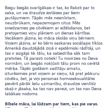
Beigu beigās svarīgākais ir tas, ko Raksti par to
saka, un vai draudze iestāsies par šiem
jautājumiem. Tāpēc mēs neienīstam,
neuzbrūkam, nepazemojam citus. Mēs
sniedzamies pie cilvēkiem ar iežēlošanos, bet
pretojamies viņu plāniem un dienas kārtībai.
Vecākiem jāzina, ko māca skolās viņu bērniem.
Viņiem jāzina, ar ko bērni saskaras sociālajos tīklos.
Amerikā daudzējādā ziņā ir epidēmiski rādītāji, un
tas ir aizgājis tik tālu, ka sabiedrība sāk tam
pretoties. Tā parasti notiek! Tu novirzies no Dieva
normām, un beigās nokļūsti tālu prom no cerētā
mērķa. Tāpēc godāsim vadītāju amatu,
izturēsimies pret viņiem ar cieņu, kā pret jebkuru
cilvēku, bet, ja viņi personas homoseksualitātei
pievērš pārāk lielu uzmanību, draudzei vienlīdz
skaļi ir jāsaka, ka tas nav pareizi, un tas nav Dieva
labākais nodoms.
Bībele māca, lai lūdzam par tiem, kas pie varas.