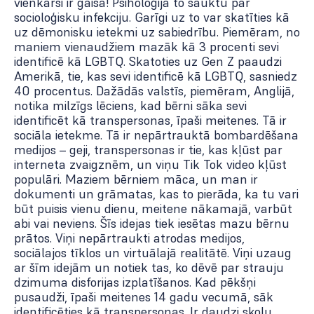
vienkārši ir gaisā! Psiholoģijā to sauktu par
socioloģisku infekciju. Garīgi uz to var skatīties kā
uz dēmonisku ietekmi uz sabiedrību. Piemēram, no
maniem vienaudžiem mazāk kā 3 procenti sevi
identificē kā LGBTQ. Skatoties uz Gen Z paaudzi
Amerikā, tie, kas sevi identificē kā LGBTQ, sasniedz
40 procentus. Dažādās valstīs, piemēram, Anglijā,
notika milzīgs lēciens, kad bērni sāka sevi
identificēt kā transpersonas, īpaši meitenes. Tā ir
sociāla ietekme. Tā ir nepārtrauktā bombardēšana
medijos – geji, transpersonas ir tie, kas kļūst par
interneta zvaigznēm, un viņu Tik Tok video kļūst
populāri. Maziem bērniem māca, un man ir
dokumenti un grāmatas, kas to pierāda, ka tu vari
būt puisis vienu dienu, meitene nākamajā, varbūt
abi vai neviens. Šīs idejas tiek iesētas mazu bērnu
prātos. Viņi nepārtraukti atrodas medijos,
sociālajos tīklos un virtuālajā realitātē. Viņi uzaug
ar šīm idejām un notiek tas, ko dēvē par strauju
dzimuma disforijas izplatīšanos. Kad pēkšņi
pusaudži, īpaši meitenes 14 gadu vecumā, sāk
identificēties kā transpersonas. Ir daudzi skolu