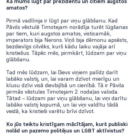
Kā mums lūgt par prezidentu un citiem augstos
amatos?
Pirmā vadlīnija ir lūgt par viņu glābšanu. Kad
Pāvils vēstulē Timotejam norādīja turēt lūgšanas
par tiem, kuri augstos amatos, visticamāk,
imperators bija Nerons. Viņš bija dēmonu apsēsts,
bezdievīgs cilvēks, kurš kādu laiku vajāja arī
kristiešus. Tāpēc mēs, pirmkārt, lūdzam par viņu
glābšanu.
Tad mēs lūdzam, lai Dievs viņiem palīdz darīt
labāko valstij, un, lai varam dzīvot mierīgu un
klusu dzīvi visā dievbijībā un cienībā. Tā ir Pāvila
pirmās vēstules Timotejam 2. nodaļas valoda.
Tātad – lūdzam par viņu glābšanu, lai viņi darītu
labāko valstij kopumā, un lai viņi valdītu tādā
veidā, ka kristieši varētu brīvi dzīvot.
Ko jūs teiktu kristīgam mācītājam, kurš publiski
nolād un pazemo politiķus un LGBT aktīvistus?