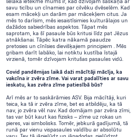
lielākā ietekme mums ir, kad dzīvojam saskaņā ar
savu ticību un cīnamies par cilvēku dvēselēm. Kad
esam mācekļi un darām par mācekļiem citus. Ja
mēs to darīsim, mēs iesaistīsimies kulturālajos un
dažādos sabiedrības aspektos. Tāpat mēs
saprotam, ka šī pasaule būs kritusi līdz pat Jēzus
atnākšanai. Tāpēc katra nākamā paaudze
pretosies un cīnīsies dievišķajiem principiem . Mēs
gribam darīt labāko, lai notiktu kustība īstajā
virzienā, tomēr dzīvojam kritušas pasaules vidū.
Covid pandēmijas laikā daži mācītāji mācīja, ka
vakcīna ir zvēra zīme. Vai varat padalīties ar savu
ieskatu, kas zvēra zīme patiesībā būs?
Arī mēs ar to saskārāmies ASV. Bija mācītāji, kuri
teica, ka tā ir zvēra zīme, bet es atbildēju, ka tā
nav, jo zvēra vēl nav. Kad domājam par zvēra zīmi,
tas var būt kaut kas fizisks – zīme uz rokas un
pieres, vai simbolisks. Tomēr, jebkurā gadījumā, tā
runā par vienu vispasaules valdību ar absolūtu
varu. Tev tā jāpielūdz un jāpadodas, pielūdzot