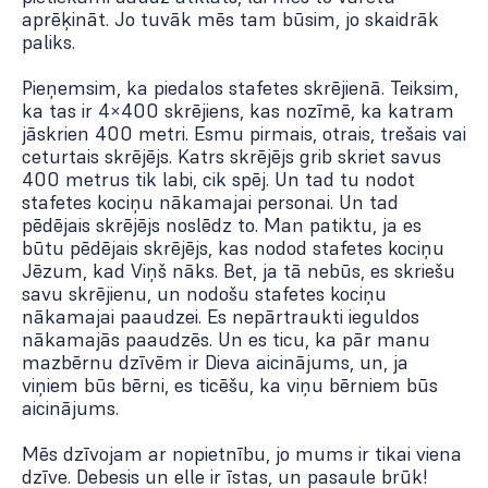
aprēķināt. Jo tuvāk mēs tam būsim, jo skaidrāk
paliks.
Pieņemsim, ka piedalos stafetes skrējienā. Teiksim,
ka tas ir 4×400 skrējiens, kas nozīmē, ka katram
jāskrien 400 metri. Esmu pirmais, otrais, trešais vai
ceturtais skrējējs. Katrs skrējējs grib skriet savus
400 metrus tik labi, cik spēj. Un tad tu nodot
stafetes kociņu nākamajai personai. Un tad
pēdējais skrējējs noslēdz to. Man patiktu, ja es
būtu pēdējais skrējējs, kas nodod stafetes kociņu
Jēzum, kad Viņš nāks. Bet, ja tā nebūs, es skriešu
savu skrējienu, un nodošu stafetes kociņu
nākamajai paaudzei. Es nepārtraukti ieguldos
nākamajās paaudzēs. Un es ticu, ka pār manu
mazbērnu dzīvēm ir Dieva aicinājums, un, ja
viņiem būs bērni, es ticēšu, ka viņu bērniem būs
aicinājums.
Mēs dzīvojam ar nopietnību, jo mums ir tikai viena
dzīve. Debesis un elle ir īstas, un pasaule brūk!