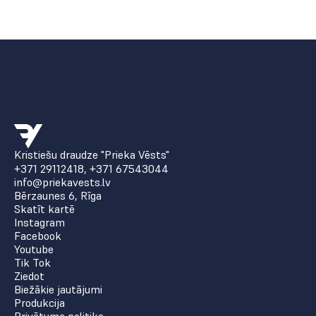
Kristiešu draudze "Prieka Vēsts"
+371 29112418
,
+371 67543044
info@priekavests.lv
Bērzaunes 6, Rīga
Skatīt kartē
Instagram
Facebook
Youtube
Tik Tok
Ziedot
Biežākie jautājumi
Produkcija