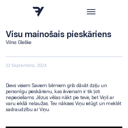
Visu mainošais pieskāriens
Vilnis Gleške
22 Septembris, 2024
Dievs visiem Saviem bērniem grib dāvāt dziļu un
personīgu pieskārienu, kas ikvienam ir tik ļoti
nepieciešams. Jēzus vēlas nākt pie tevis, bet Viņš ar
varu iekšā nelaužas. Tev nāksies Viņu ielūgt un meklēt
sadraudzību ar Viņu.