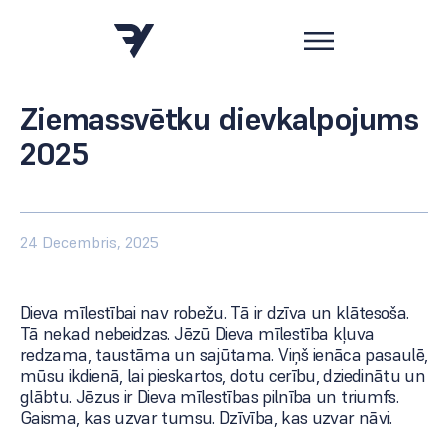
Ziemassvētku dievkalpojums
2025
24 Decembris, 2025
Dieva mīlestībai nav robežu. Tā ir dzīva un klātesoša.
Tā nekad nebeidzas. Jēzū Dieva mīlestība kļuva
redzama, taustāma un sajūtama. Viņš ienāca pasaulē,
mūsu ikdienā, lai pieskartos, dotu cerību, dziedinātu un
glābtu. Jēzus ir Dieva mīlestības pilnība un triumfs.
Gaisma, kas uzvar tumsu. Dzīvība, kas uzvar nāvi.