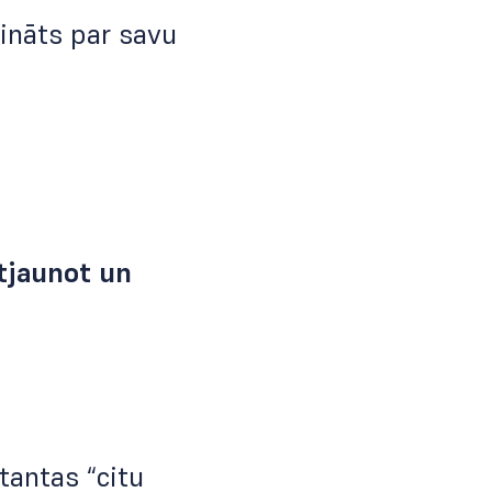
cināts par savu
tjaunot un
tantas “citu