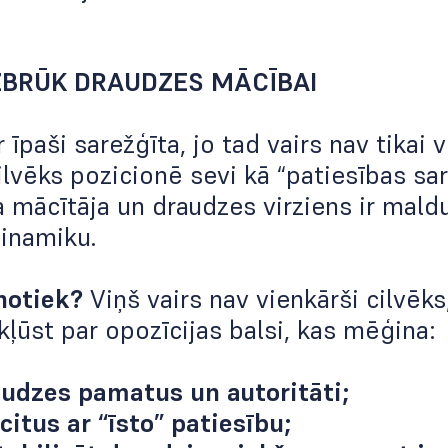
ZBRŪK DRAUDZES MĀCĪBAI
r īpaši sarežģīta, jo tad vairs nav tikai 
cilvēks pozicionē sevi kā “patiesības sar
a mācītāja un draudzes virziens ir mald
dinamiku.
 notiek?
Viņš vairs nav vienkārši cilvēks
 kļūst par opozīcijas balsi, kas mēģina:
udzes pamatus un autoritāti;
citus ar “īsto” patiesību;