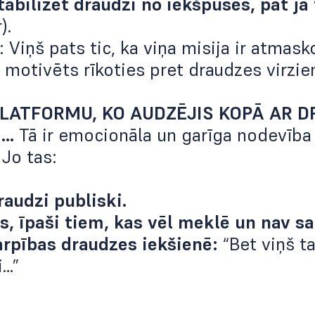
tabilizēt draudzi no iekšpuses, pat ja
).
 Viņš pats tic, ka viņa misija ir atmas
i motivēts rīkoties pret draudzes virzie
LATFORMU, KO AUDZĒJIS KOPĀ AR D
I…
Tā ir emocionāla un garīga nodevība
 Jo tas:
raudzi publiski.
s, īpaši tiem, kas vēl meklē un nav sa
rpības draudzes iekšienē:
“Bet viņš t
i…”