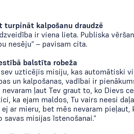
st turpināt kalpošanu draudzē
zveidība ir viena lieta. Publiska vērša
bu nesēju” – pavisam cita.
estībā balstīta robeža
 sev uzticējis misiju, kas automātiski v
bas un kalpošanas, vadībai ir pienākum
 nevaram ļaut Tev graut to, ko Dievs ce
tici, ka ejam maldos, Tu vairs neesi da
 ej ar mieru, bet mēs nevaram pieļaut, 
 savas misijas īstenošanai.”