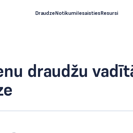
Draudze
Notikumi
Iesaisties
Resursi
nu draudžu vadīt
ze