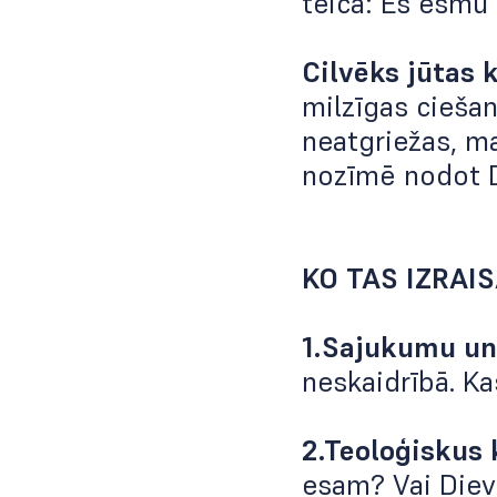
teica: Es esmu 
Cilvēks jūtas 
milzīgas cieša
neatgriežas, ma
nozīmē nodot D
KO TAS IZRAI
1.Sajukumu un
neskaidrībā. Ka
2.Teoloģiskus 
esam? Vai Diev