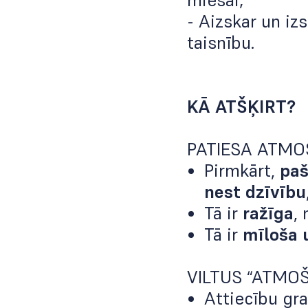
miesai;
- Aizskar un iz
taisnību.
KĀ ATŠĶIRT?
PATIESA ATMO
Pirmkārt,
paš
nest dzīvību
Tā ir
ražīga
, 
Tā ir
mīloša 
VILTUS “ATMOŠ
Attiecību gr