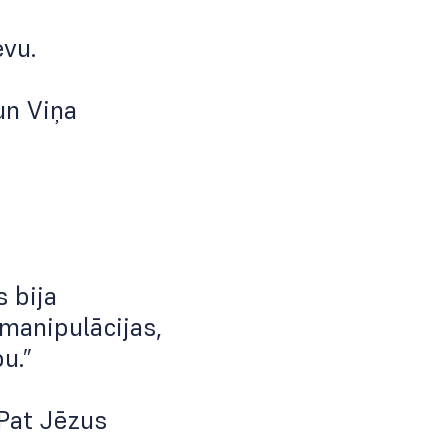
evu.
un Viņa
s bija
manipulācijas,
u.”
Pat Jēzus