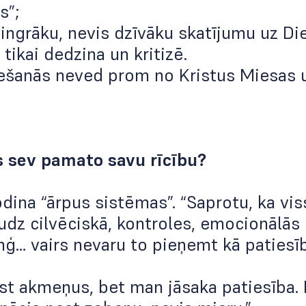
s”;
ingrāku, nevis dzīvāku skatījumu uz Di
tikai dedzina un kritizē.
iešanās neved prom no Kristus Miesas 
s sev pamato savu rīcību?
dina “ārpus sistēmas”.
“Saprotu, ka vis
dz cilvēciskā, kontroles, emocionālās 
nģ… vairs nevaru to pieņemt kā patiesīb
st akmeņus, bet man jāsaka patiesība. 