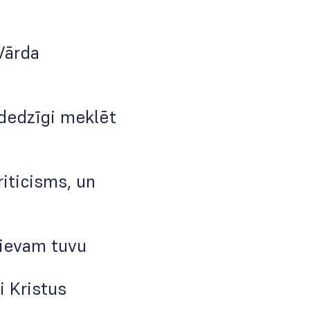
 Vārda
 dedzīgi meklēt
riticisms, un
, Dievam tuvu
i Kristus