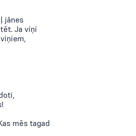
ļ jānes
tēt. Ja viņi
 viņiem,
doti,
s!
Kas mēs tagad