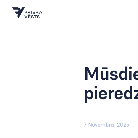
Mūsdie
piered
7 Novembris, 2025