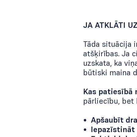
JA ATKLĀTI U
Tāda situācija i
atšķirības. Ja 
uzskata, ka viņ
būtiski maina 
Kas patiesībā
pārliecību, bet
Apšaubīt dra
Iepazīstināt 