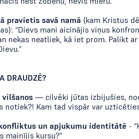
nācis nest zobenu, nevis mieru.”
kā pravietis savā namā
(kam Kristus dē
nas):
“Dievs mani aicinājis viņus konfron
n nekas neatliek, kā iet prom. Palikt ar
ievu.”
SA DRAUDZĒ?
 vilšanos
— cilvēki jūtas izbijušies, no
s notiek?! Kam tad vispār var uzticētie
konfliktus un apjukumu identitātē
- “
s mainījis kursu?”