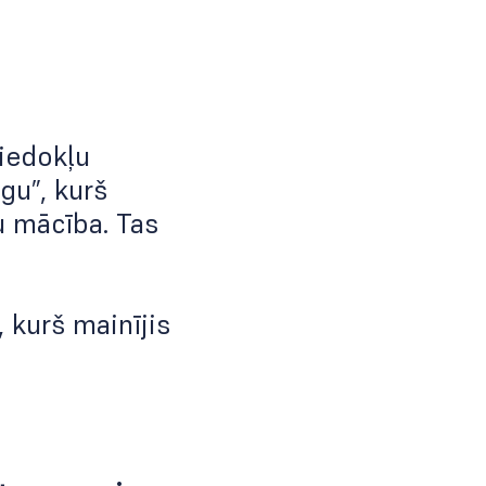
viedokļu
gu”, kurš
u mācība. Tas
, kurš mainījis