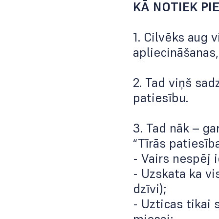
KĀ NOTIEK PI
1. Cilvēks aug 
apliecināšanas,
2. Tad viņš sad
patiesību.
3. Tad nāk – ga
“Tīrās patiesīb
- Vairs nespēj 
- Uzskata ka vis
dzīvi);
- Uzticas tikai