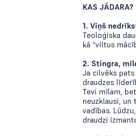
KAS JĀDARA?
1. Viņš nedrīk
Teoloģiska daud
kā “viltus mācī
2. Stingra, mīl
Ja cilvēks pats
draudzes līderī
Tevi mīlam, bet
neuzklausi, un 
vadības. Lūdzu,
draudzi izmanto