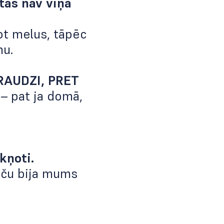
 tas nav viņa
kot melus, tāpēc
nu.
RAUDZI, PRET
 – pat ja domā,
kņoti.
aču bija mums