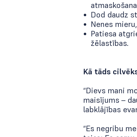
atmaskošana
Dod daudz st
Nenes mieru, 
Patiesa atgr
žēlastības.
Kā tāds cilvēk
“Dievs mani mo
maisījums – dau
labklājības eva
“Es negribu me