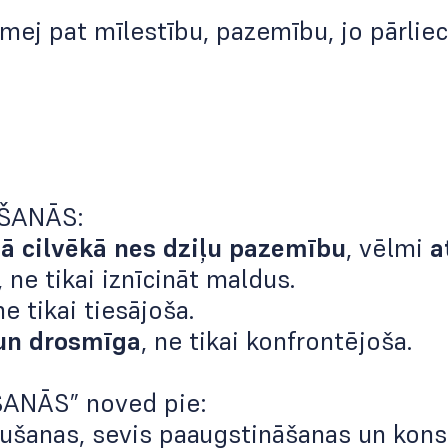
smej pat mīlestību, pazemību, jo pārlie
ŠANĀS:
ā cilvēkā nes dziļu pazemību
, vēlmi
a
, ne tikai iznīcināt maldus.
ne tikai tiesājoša.
un drosmīga
, ne tikai konfrontējoša.
ANĀS” noved pie:
aušanas, sevis paaugstināšanas un kons