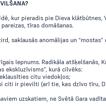
EVILŠANA?
vidē, kur pieradis pie Dieva klātbūtnes,
 pareizas, tīras domāšanas.
zird, saklausās anomālijas un “mostas”
rīgais lepnums. Radikāla atšķelšanās, K
as ekskluzīvisms”, kurā cilvēks:
ieklausīties citu viedokļos;
i citi ir pievilti (arī tie, kas dzīvo tīru
 saviem uzskatiem, ne Svētā Gara vadīta