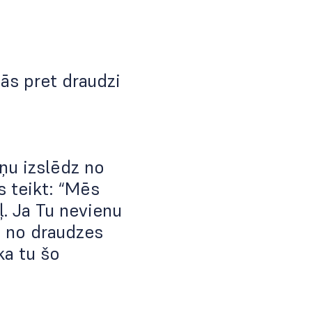
nās pret draudzi
iņu izslēdz no
s teikt: “Mēs
ļ. Ja Tu nevienu
ļa no draudzes
ka tu šo