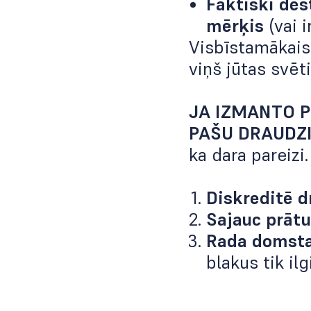
Faktiski des
mērķis
(vai ir
Visbīstamākais:
viņš jūtas svēt
JA IZMANTO P
PAŠU DRAUDZ
ka dara pareizi.
Diskreditē d
Sajauc prātu
Rada domsta
blakus tik ilg