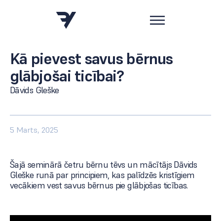
Kā pievest savus bērnus
glābjošai ticībai?
Dāvids Gleške
5 Marts, 2025
Šajā seminārā četru bērnu tēvs un mācītājs Dāvids
Gleške runā par principiem, kas palīdzēs kristīgiem
vecākiem vest savus bērnus pie glābjošas ticības.